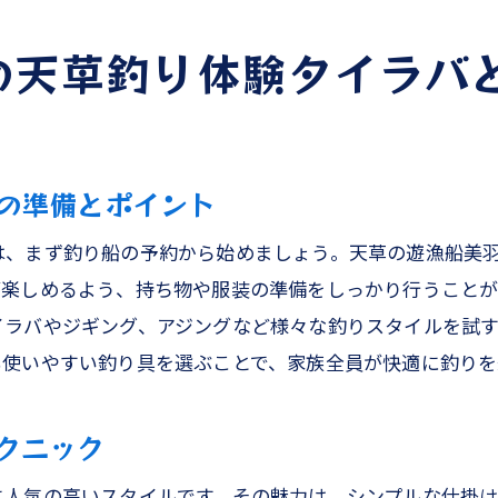
初心者でも安心！遊漁船美羽のサポート体制
の天草釣り体験タイラバ
大物釣りで狙う魚種と釣り方の紹介
遊漁船美羽で体験する釣りの楽しさ
プロが教える！大物釣りのコツ
の準備とポイント
熊本天草の海での釣り体験談
釣りの後に楽しむ地元の美味しい料理
は、まず釣り船の予約から始めましょう。天草の遊漁船美
が楽しめるよう、持ち物や服装の準備をしっかり行うこと
イラバやジギング、アジングなど様々な釣りスタイルを試
も使いやすい釣り具を選ぶことで、家族全員が快適に釣りを
クニック
に人気の高いスタイルです。その魅力は、シンプルな仕掛け