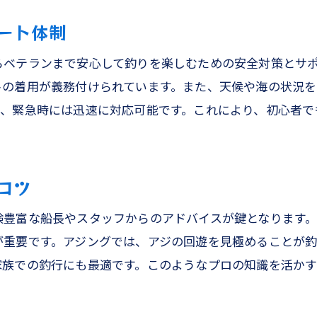
釣りと観光を両立するプランニング
ート体制
遊漁船での釣りと観光の楽しみ方
天草の海で体験できるユニークな観光スポット
らベテランまで安心して釣りを楽しむための安全対策とサ
大物釣りの魅力とその楽しみ方
トの着用が義務付けられています。また、天候や海の状況
釣りの後に訪れたい天草のグルメスポット
り、緊急時には迅速に対応可能です。これにより、初心者で
の海でファミリー釣り体験ジギングとアジングで家族の絆
家族全員がハマるジギングの魅力
コツ
アジングで育む家族の絆
ファミリー釣りに必要な準備と持ち物
験豊富な船長やスタッフからのアドバイスが鍵となります
天草の海での安全な釣りのために
が重要です。アジングでは、アジの回遊を見極めることが
釣りの後の楽しみ！家族で共有する体験
家族での釣行にも最適です。このようなプロの知識を活か
天草での釣りを通じて得られる家族の絆
者歓迎！熊本の天草で遊漁船美羽と行く大物釣りの魅力