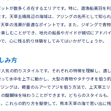
ジギングの道具選びとメンテナンス
ポットが数多く点在するエリアです。特に、遊漁船美羽を利
アジングのベストシーズンと時間帯
ます。天草五橋周辺の海域は、アジングの名所として知ら
天草での釣りを最大限楽しむためのヒント
、天草の浅瀬が最適なポイントです。また、ジギングで青物
者でも簡単！天草の海で楽しむタイラバとアジングの釣り
を楽しむことができ、地元の船長やガイドが親切にアドバ
タイラバって何？初心者向けガイド
中で、心に残る釣り体験をしてみてはいかがでしょうか。
アジングの基本！初心者におすすめのテクニック
手軽に始められる釣り旅の計画方法
しみ方
釣りに必要な基本的な装備と使い方
で人気の釣りスタイルです。それぞれの特徴を理解し、適
タイラバ体験で釣れる魚の紹介
使って水中を上下に動かし、大型の青物やタチウオを狙う
天草の海での釣りマナーとルール
アジングは、軽量のルアーでアジを狙う方法で、上天草エリ
も楽しめる熊本天草の釣り体験遊漁船での大物釣りに挑戦
りの醍醐味を味わうことができます。どちらのスタイルも
熊本天草の観光名所も巡ろう！
う。これらの釣り方を駆使して、熊本天草の海で思い出に残