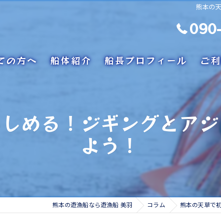
熊本の
090
ての方へ
船体紹介
船長プロフィール
ご利
楽しめる！ジギングとアジ
よう！
熊本の遊漁船なら遊漁船 美羽
コラム
熊本の天草で