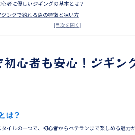
初心者に優しいジギングの基本とは？
アジングで釣れる魚の特徴と狙い方
熊本天草の海でおすすめの釣りスポット
ジギングとアジングの違いと楽しみ方
天草遊漁船での安全対策とサポート体制
で初心者も安心！ジギン
釣りのプロから学ぶ！成功するコツ
で楽しむ熊本の天草釣り体験タイラバとアジングの魅力
家族での釣り計画！楽しむための準備とポイント
タイラバの魅力と初心者向けテクニック
アジングで親子の思い出を作ろう
とは？
家族で楽しむ釣りの安全対策
親子で挑戦！天草の釣り体験談
スタイルの一つで、初心者からベテランまで楽しめる魅力