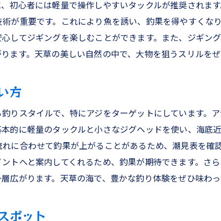
釣りの後は天草観光も楽しもう
に、初心者には軽量で操作しやすいタックルが推奨されます
技術が重要です。これにより魚を誘い、釣果を得やすくな
の海で味わう釣りの醍醐味初心者も安心の遊漁船美羽の魅
安心してジギングを楽しむことができます。また、ジギン
遊漁船美羽のサービスと特徴
がります。天草の美しい自然の中で、大物を狙うスリルをぜ
天草の海で出会える魚たち
初心者でも安心！釣りの基本講座
い方
プロフェッショナルクルーが手助けする安心の釣り
る釣りスタイルで、特にアジをターゲットにしています。ア
美羽で体験する究極のフィッシング
基本的に軽量のタックルと小さなジグヘッドを使い、海底近
美しい天草の景色を船上から楽しむ
流れに合わせて釣果が上がることがあるため、潮見表を確
天草でジギングとアジングに挑戦大物釣りの技を体験しよ
イントへと案内してくれるため、釣果が期待できます。さら
ジギングで狙う！大型魚の魅力と攻略法
一層広がります。天草の海で、豊かな釣り体験をぜひ味わっ
アジングで楽しむ！小物から大物まで
フィッシュファインダーの使い方と効果
スポット