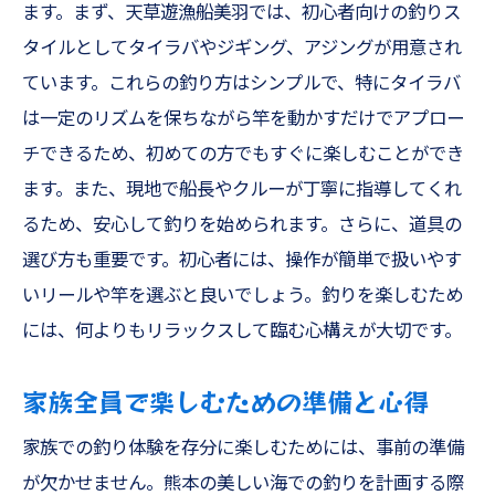
ます。まず、天草遊漁船美羽では、初心者向けの釣りス
季節ごとのおすすめ釣りスタイル
タイルとしてタイラバやジギング、アジングが用意され
タイラバとジギングの相性
ています。これらの釣り方はシンプルで、特にタイラバ
遊漁船美羽と行く！熊本県の海で家族釣りを満
は一定のリズムを保ちながら竿を動かすだけでアプロー
喫
チできるため、初めての方でもすぐに楽しむことができ
遊漁船美羽の魅力と特徴
ます。また、現地で船長やクルーが丁寧に指導してくれ
海上での快適な過ごし方
るため、安心して釣りを始められます。さらに、道具の
家族釣りに最適なスポット紹介
選び方も重要です。初心者には、操作が簡単で扱いやす
船長のおすすめポイント
いリールや竿を選ぶと良いでしょう。釣りを楽しむため
には、何よりもリラックスして臨む心構えが大切です。
釣りの後の楽しみ方
家族釣りの心得と注意点
家族全員で楽しむための準備と心得
初めてでも大丈夫！熊本の海で簡単お手軽フィ
家族での釣り体験を存分に楽しむためには、事前の準備
ッシング
が欠かせません。熊本の美しい海での釣りを計画する際
初心者に優しい釣りスタイル