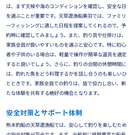
は、まず天候や海のコンディションを確認し、安全な日
手軽に挑戦できる釣り体験
を選ぶことが重要です。天草遊漁船美羽では、ファミリ
フィッシングに必要な道具と準備
ーフィッシングに適した日程を提案してくれるので、予
成功体験を得るための秘訣
約時に確認してみましょう。また、釣り具や仕掛けは、
初心者が知っておくべき海の知識
家族全員が扱いやすいものを選ぶと安心です。特に初心
釣りを通じて学ぶ自然の魅力
者や子供のいる場合は、軽量で操作が簡単な道具を選定
ヒラメやタチウオを狙う天草のスリリングな釣
すると良いでしょう。さらに、釣りの合間の休憩時間に
り体験
は、釣れた魚をどう料理するかを話し合うのも楽しいひ
とときです。家族全員での釣りは、皆で協力し合い、新
ヒラメ釣りの魅力と攻略法
たな体験を共有する絶好の機会となります。
タチウオ釣りの基本と楽しさ
天草の海での大物狙いのテクニック
安全対策とサポート体制
スリル満点の釣り体験を楽しむ
熊本釣船の天草遊漁船では、安心して釣りを楽しむため
季節ごとのターゲット魚種
の安全対策が万全です。まず、出航前に経験豊富な船長