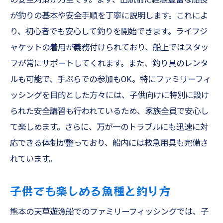
天草の海ならではの釣りの魅力
が釣りの基本や安全手順を丁寧に説明します。これによ
熊本の自然を満喫！遊漁船美羽での釣りの思い
り、初心者でも安心して釣りを開始できます。ライフジ
出作り
ャケットの着用が義務付けられており、船上ではスタッ
釣りを通じた自然との触れ合い
フが常にサポートしてくれます。また、釣り具のレンタ
思い出に残る釣り体験のコツ
ルも可能で、手ぶらでの参加もOK。特にファミリーフィ
家族で過ごす特別な時間
ッシングを目的とした方々には、子供向けに特別に設け
写真に残す美しい風景と瞬間
られた安全講習も行われているため、家族全員で安心し
て楽しめます。さらに、万が一のトラブルにも迅速に対
釣りの後に楽しむ熊本の観光
応できる体制が整っており、船内には救急用具も完備さ
釣り仲間との交流と情報共有
れています。
初心者からベテランまで！熊本釣船で充実の釣
り時間
子供でも楽しめる魚種と釣り方
ビギナー向けの釣り計画
熊本の天草遊漁船でのファミリーフィッシングでは、子
ベテランが楽しむための工夫