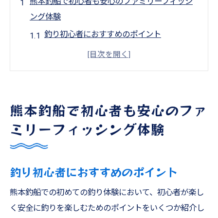
熊本釣船で初心者も安心のファミリーフィッシ
ング体験
釣り初心者におすすめのポイント
家族全員で楽しむための準備と心得
安全対策とサポート体制
子供でも楽しめる魚種と釣り方
熊本釣船で初心者も安心のファ
初めての釣りで心得ておくべきこと
家族の絆を深める釣り体験
ミリーフィッシング体験
天草遊漁船で楽しむタイラバとジギングの魅力
タイラバの基本とその楽しさ
釣り初心者におすすめのポイント
ジギングのテクニックと醍醐味
豊富な魚種を狙うためのコツ
熊本釣船での初めての釣り体験において、初心者が楽し
く安全に釣りを楽しむためのポイントをいくつか紹介し
経験者が語る成功の秘訣