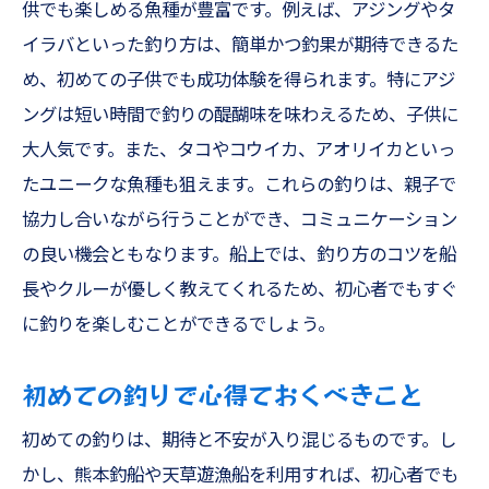
供でも楽しめる魚種が豊富です。例えば、アジングやタ
釣り技術を磨くためのヒント
イラバといった釣り方は、簡単かつ釣果が期待できるた
スキルアップを目指す釣り方法
め、初めての子供でも成功体験を得られます。特にアジ
充実したフィッシングライフの提案
ングは短い時間で釣りの醍醐味を味わえるため、子供に
熊本釣船での特別な釣り体験
大人気です。また、タコやコウイカ、アオリイカといっ
家族で楽しむ熊本釣船！多彩な釣りスタイルを
たユニークな魚種も狙えます。これらの釣りは、親子で
体験しよう
協力し合いながら行うことができ、コミュニケーション
の良い機会ともなります。船上では、釣り方のコツを船
家族みんなで楽しめる釣りスタイル
長やクルーが優しく教えてくれるため、初心者でもすぐ
初心者と経験者が共に楽しむコツ
に釣りを楽しむことができるでしょう。
家族連れに優しいサポート体制
熊本釣船でのおすすめ釣りプラン
初めての釣りで心得ておくべきこと
多彩な魚種を狙うためのポイント
初めての釣りは、期待と不安が入り混じるものです。し
家族の思い出に残る釣りの一日
かし、熊本釣船や天草遊漁船を利用すれば、初心者でも