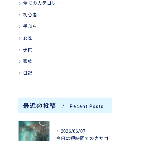
全てのカテゴリー
初心者
手ぶら
女性
子供
家族
日記
最近の投稿
Recent Posts
2026/06/07
今日は短時間でのカサゴ釣りに行って来ました。