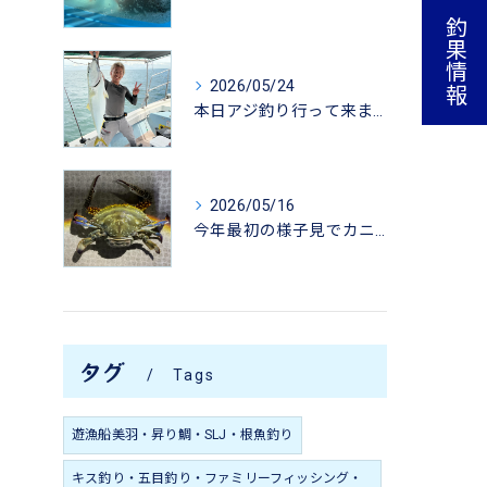
釣果情報
2026/05/24
本日アジ釣り行って来ました。
2026/05/16
今年最初の様子見でカニ掬いにいってきました-
タグ
Tags
遊漁船美羽・昇り鯛・SLJ・根魚釣り
キス釣り・五目釣り・ファミリーフィッシング・