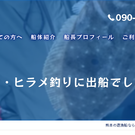
090
ての方へ
船体紹介
船長プロフィール
ご利
イ・ヒラメ釣りに出船でし
熊本の遊漁船なら