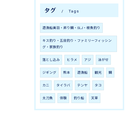
タグ
Tags
遊漁船美羽・昇り鯛・SLJ・根魚釣り
キス釣り・五目釣り・ファミリーフィッシン
グ・家族釣り
落とし込み
ヒラメ
アジ
泳がせ
ジギング
熊本
遊漁船
観光
鯛
カニ
タイラバ
テンヤ
タコ
太刀魚
体験
釣り船
天草