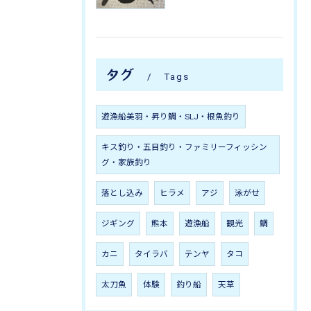
タグ
Tags
遊漁船美羽・昇り鯛・SLJ・根魚釣り
キス釣り・五目釣り・ファミリーフィッシン
グ・家族釣り
落とし込み
ヒラメ
アジ
泳がせ
ジギング
熊本
遊漁船
観光
鯛
カニ
タイラバ
テンヤ
タコ
太刀魚
体験
釣り船
天草