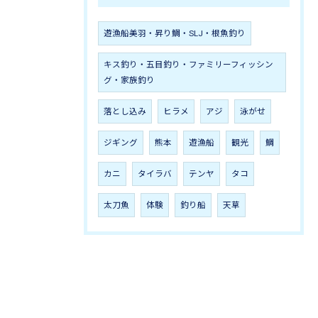
遊漁船美羽・昇り鯛・SLJ・根魚釣り
キス釣り・五目釣り・ファミリーフィッシン
グ・家族釣り
落とし込み
ヒラメ
アジ
泳がせ
ジギング
熊本
遊漁船
観光
鯛
カニ
タイラバ
テンヤ
タコ
太刀魚
体験
釣り船
天草