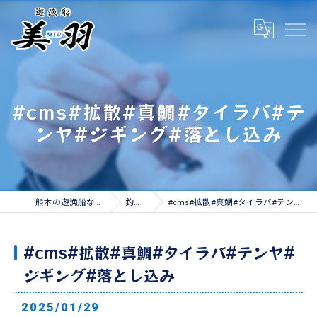
#cms#拡散#真鯛#タイラバ#テ
ンヤ#ジギング#落とし込み
熊本の遊漁船なら遊漁船 美羽
釣果情報
#cms#拡散#真鯛#タイラバ#テンヤ#ジギング#落とし込み
#cms#拡散#真鯛#タイラバ#テンヤ#
ジギング#落とし込み
2025/01/29