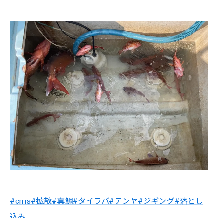
#cms
#拡散
#真鯛
#タイラバ
#テンヤ
#ジギング
#落とし
込み