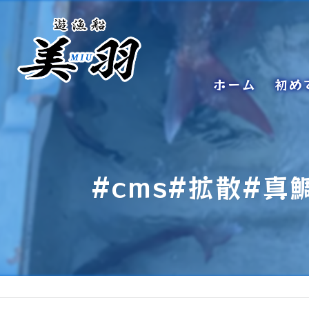
ホーム
初め
#cms#拡散#