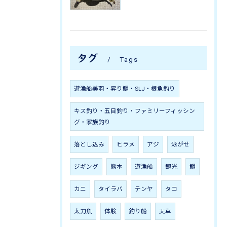
タグ
Tags
遊漁船美羽・昇り鯛・SLJ・根魚釣り
キス釣り・五目釣り・ファミリーフィッシン
グ・家族釣り
落とし込み
ヒラメ
アジ
泳がせ
ジギング
熊本
遊漁船
観光
鯛
カニ
タイラバ
テンヤ
タコ
太刀魚
体験
釣り船
天草