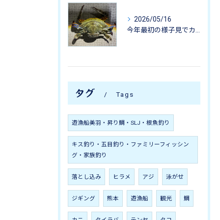
2026/05/16
今年最初の様子見でカニ掬いにいってきました-
タグ
Tags
遊漁船美羽・昇り鯛・SLJ・根魚釣り
キス釣り・五目釣り・ファミリーフィッシン
グ・家族釣り
落とし込み
ヒラメ
アジ
泳がせ
ジギング
熊本
遊漁船
観光
鯛
カニ
タイラバ
テンヤ
タコ