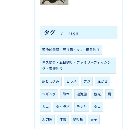
タグ
Tags
遊漁船美羽・昇り鯛・SLJ・根魚釣り
キス釣り・五目釣り・ファミリーフィッシン
グ・家族釣り
落とし込み
ヒラメ
アジ
泳がせ
ジギング
熊本
遊漁船
観光
鯛
カニ
タイラバ
テンヤ
タコ
太刀魚
体験
釣り船
天草