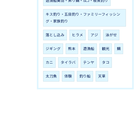
遊漁船美羽・昇り鯛・SLJ・根魚釣り
キス釣り・五目釣り・ファミリーフィッシン
グ・家族釣り
落とし込み
ヒラメ
アジ
泳がせ
ジギング
熊本
遊漁船
観光
鯛
カニ
タイラバ
テンヤ
タコ
太刀魚
体験
釣り船
天草