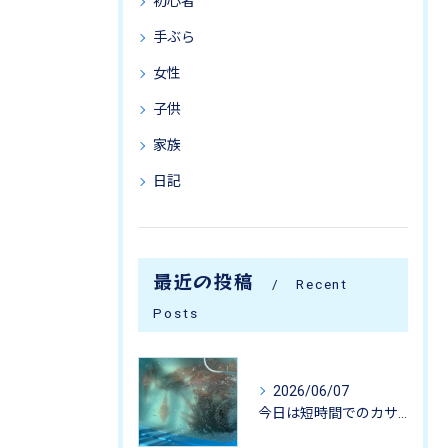
初心者
手ぶら
女性
子供
家族
日記
最近の投稿
Recent
Posts
2026/06/07
今日は短時間でのカサゴ釣りに行って来ました。