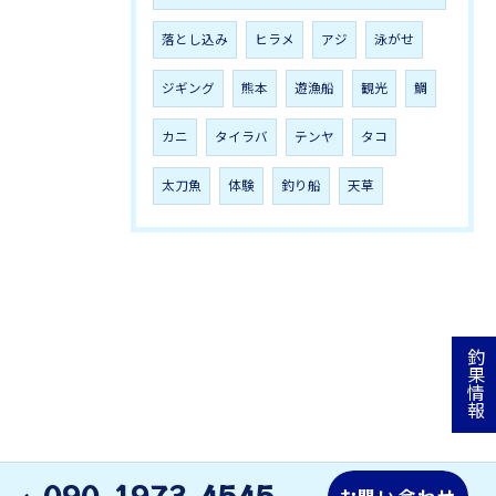
落とし込み
ヒラメ
アジ
泳がせ
ジギング
熊本
遊漁船
観光
鯛
カニ
タイラバ
テンヤ
タコ
太刀魚
体験
釣り船
天草
釣果情報
090-1973-4545
お問い合わせ