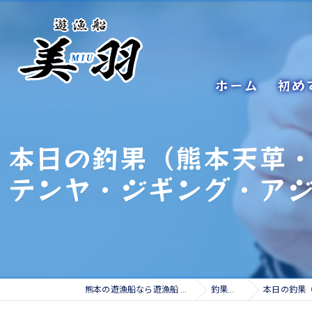
ホーム
初め
本日の釣果（熊本天草
テンヤ・ジギング・ア
熊本の遊漁船なら遊漁船 美羽
釣果情報
本日の釣果（