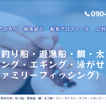
090
ての方へ
船体紹介
船長プロフィール
ご利
・釣り船・遊漁船・鯛・太
ジング・エギング・泳がせ
ァミリーフィッシング）
熊本天草・釣り船・遊漁船・鯛・太刀魚・ブリ・タイラバ・テンヤ・ジギング・アジング