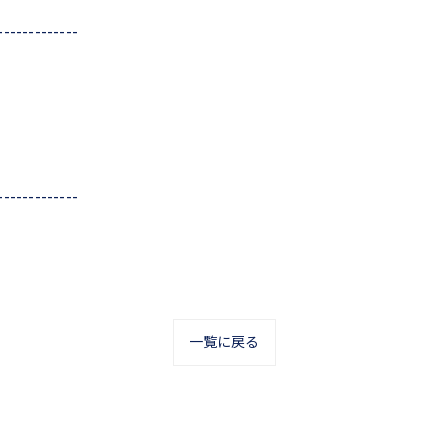
-------------
-------------
一覧に戻る