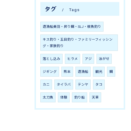
タグ
Tags
遊漁船美羽・昇り鯛・SLJ・根魚釣り
キス釣り・五目釣り・ファミリーフィッシン
グ・家族釣り
落とし込み
ヒラメ
アジ
泳がせ
ジギング
熊本
遊漁船
観光
鯛
カニ
タイラバ
テンヤ
タコ
太刀魚
体験
釣り船
天草