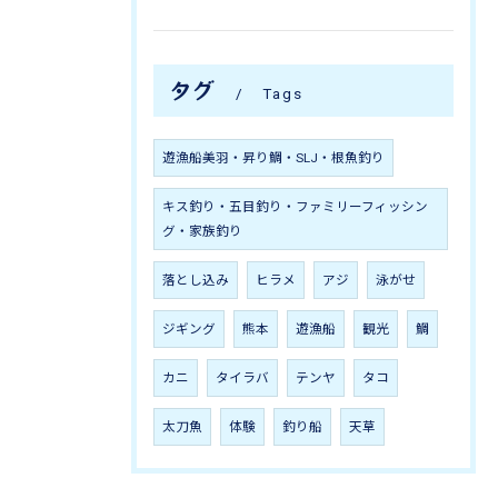
タグ
Tags
遊漁船美羽・昇り鯛・SLJ・根魚釣り
キス釣り・五目釣り・ファミリーフィッシン
グ・家族釣り
落とし込み
ヒラメ
アジ
泳がせ
ジギング
熊本
遊漁船
観光
鯛
カニ
タイラバ
テンヤ
タコ
太刀魚
体験
釣り船
天草