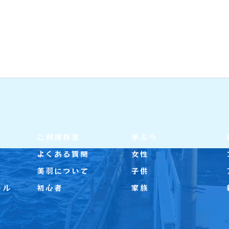
ご利用料金
手ぶら
よくある質問
女性
美羽について
子供
ール
初心者
家族