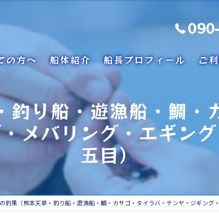
090
ての方へ
船体紹介
船長プロフィール
ご利
・釣り船・遊漁船・鯛・
グ・メバリング・エギング
五目）
の釣果（熊本天草・釣り船・遊漁船・鯛・カサゴ・タイラバ・テンヤ・ジギング