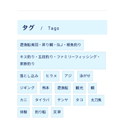
タグ
Tags
遊漁船美羽・昇り鯛・SLJ・根魚釣り
キス釣り・五目釣り・ファミリーフィッシング・
家族釣り
落とし込み
ヒラメ
アジ
泳がせ
ジギング
熊本
遊漁船
観光
鯛
カニ
タイラバ
テンヤ
タコ
太刀魚
体験
釣り船
天草