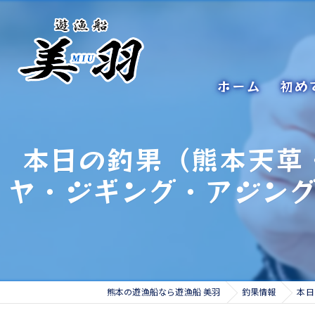
ホーム
初め
本日の釣果（熊本天草
ヤ・ジギング・アジン
熊本の遊漁船なら遊漁船 美羽
釣果情報
本日