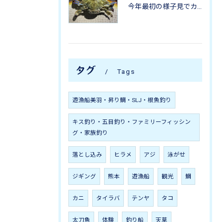
今年最初の様子見でカニ掬いにいってきました-
タグ
Tags
遊漁船美羽・昇り鯛・SLJ・根魚釣り
キス釣り・五目釣り・ファミリーフィッシン
グ・家族釣り
落とし込み
ヒラメ
アジ
泳がせ
ジギング
熊本
遊漁船
観光
鯛
カニ
タイラバ
テンヤ
タコ
太刀魚
体験
釣り船
天草