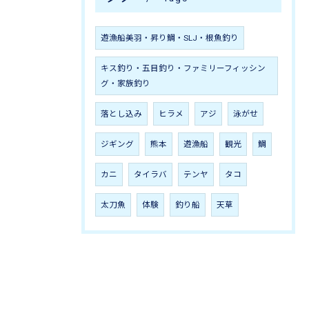
遊漁船美羽・昇り鯛・SLJ・根魚釣り
キス釣り・五目釣り・ファミリーフィッシン
グ・家族釣り
落とし込み
ヒラメ
アジ
泳がせ
ジギング
熊本
遊漁船
観光
鯛
カニ
タイラバ
テンヤ
タコ
太刀魚
体験
釣り船
天草