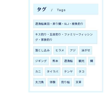
タグ
Tags
遊漁船美羽・昇り鯛・SLJ・根魚釣り
キス釣り・五目釣り・ファミリーフィッシン
グ・家族釣り
落とし込み
ヒラメ
アジ
泳がせ
ジギング
熊本
遊漁船
観光
鯛
カニ
タイラバ
テンヤ
タコ
太刀魚
体験
釣り船
天草