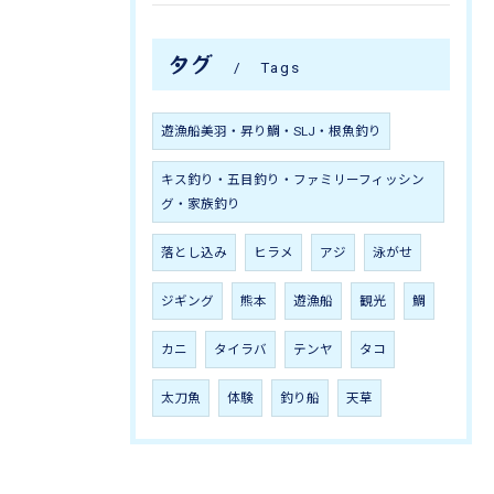
タグ
Tags
遊漁船美羽・昇り鯛・SLJ・根魚釣り
キス釣り・五目釣り・ファミリーフィッシン
グ・家族釣り
落とし込み
ヒラメ
アジ
泳がせ
ジギング
熊本
遊漁船
観光
鯛
カニ
タイラバ
テンヤ
タコ
太刀魚
体験
釣り船
天草