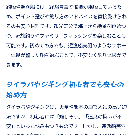
ファミリー五目釣りとジギングの違いと体
釣船や遊漁船には、経験豊富な船長が乗船しているた
験談
め、ポイント選びや釣り方のアドバイスを直接受けられ
家族釣りや初心者にも優しいお手軽プラン
るのも安心材料です。観光気分で海上から絶景を眺めつ
初心者や家族釣りに最適な簡単お手軽コー
つ、家族釣りやファミリーフィッシングを楽しむことも
ス紹介
可能です。初めての方でも、遊漁船美羽のようなサポー
ト体制が整った船を選ぶことで、不安なく釣り体験がで
ファミリーフィッシングで安心安全な釣り
きます。
の秘訣
キス釣り・船フカセ等気軽に楽しむ方法を
タイラバやジギング初心者でも安心の
提案
始め方
遊漁船美羽のサポート体制で初心者も安心
タイラバやジギングは、天草や熊本の海で人気の高い釣
観光と一緒に家族で釣る楽しさのポイント
法ですが、初心者には「難しそう」「道具の扱いが不
海の旬を狙うアジング・テンヤの魅力発見
安」といった悩みもつきものです。しかし、遊漁船美羽
アジングやテンヤで狙う海の旬魚種の楽し