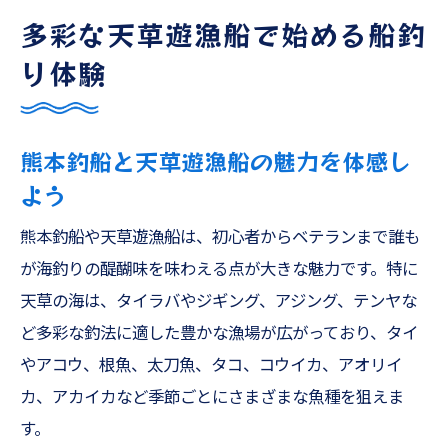
ファミリーフィッシングで家族釣りを満喫
多彩な天草遊漁船で始める船釣
するコツ
り体験
簡単お手軽に楽しむ遊漁船美羽のサービス
解説
熊本釣船と天草遊漁船の魅力を体感し
タイラバやジギングを熊本釣船で楽しむ方法
よう
タイラバ・ジギング初心者向けおすすめテ
クニック
熊本釣船や天草遊漁船は、初心者からベテランまで誰も
熊本釣船の設備と天草遊漁船の活用ポイン
が海釣りの醍醐味を味わえる点が大きな魅力です。特に
ト
天草の海は、タイラバやジギング、アジング、テンヤな
ジギングやタイジギで狙うアコウや根魚の
ど多彩な釣法に適した豊かな漁場が広がっており、タイ
魅力
やアコウ、根魚、太刀魚、タコ、コウイカ、アオリイ
季節別ターゲットとタイラバの楽しみ方ガ
カ、アカイカなど季節ごとにさまざまな魚種を狙えま
イド
す。