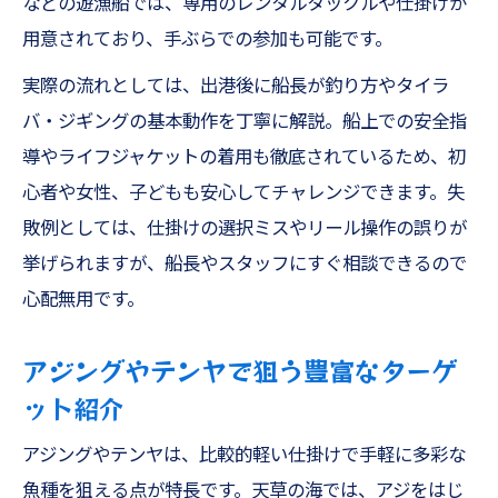
などの遊漁船では、専用のレンタルタックルや仕掛けが
み方
用意されており、手ぶらでの参加も可能です。
太刀魚や根魚などターゲット豊富な天草の
実際の流れとしては、出港後に船長が釣り方やタイラ
海
バ・ジギングの基本動作を丁寧に解説。船上での安全指
アオリイカ・アカイカ・コウイカの攻略法
導やライフジャケットの着用も徹底されているため、初
紹介
心者や女性、子どもも安心してチャレンジできます。失
熊本釣船と天草遊漁船で旬を味わうコツ
敗例としては、仕掛けの選択ミスやリール操作の誤りが
初心者にもおすすめのアジング・テンヤ体
挙げられますが、船長やスタッフにすぐ相談できるので
験談
心配無用です。
根魚や太刀魚に挑戦するファミリーフィッシン
グ
アジングやテンヤで狙う豊富なターゲ
ファミリー五目釣りで根魚や太刀魚を狙う
ット紹介
方法
アジングやテンヤは、比較的軽い仕掛けで手軽に多彩な
初心者でも安心の熊本釣船サポート内容
魚種を狙える点が特長です。天草の海では、アジをはじ