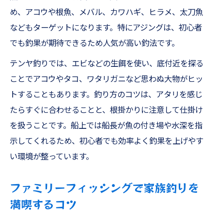
タイラバ・テンヤ・SLJで家族釣りを満喫
め、アコウや根魚、メバル、カワハギ、ヒラメ、太刀魚
子供と一緒に楽しむファミリーフィッシン
などもターゲットになります。特にアジングは、初心者
グ術
でも釣果が期待できるため人気が高い釣法です。
遊漁船美羽の安心ポイントと家族連れ体験
テンヤ釣りでは、エビなどの生餌を使い、底付近を探る
談
ことでアコウやタコ、ワタリガニなど思わぬ大物がヒッ
ワタリガニやアコウなど狙えるターゲット豊富
トすることもあります。釣り方のコツは、アタリを感じ
ワタリガニやアコウの釣り方と天草海域の
たらすぐに合わせることと、根掛かりに注意して仕掛け
魅力
を扱うことです。船上では船長が魚の付き場や水深を指
熊本釣船・遊漁船美羽で多彩なターゲット
示してくれるため、初心者でも効率よく釣果を上げやす
を体験
い環境が整っています。
ヒラメ釣りやカワハギ釣りの初心者向け解
ファミリーフィッシングで家族釣りを
説
満喫するコツ
ジギングやタイジギの新しい釣りチャレン