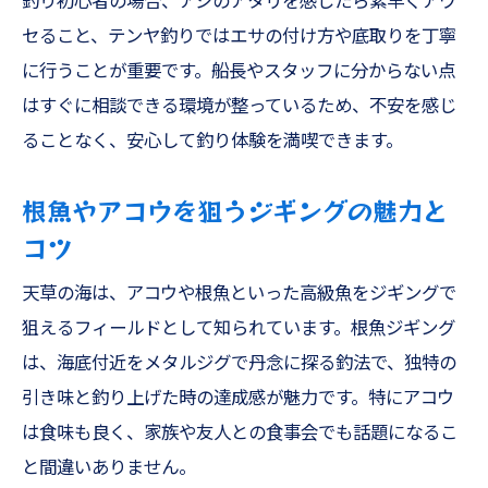
釣り初心者の場合、アジのアタリを感じたら素早くアワ
ファミリーフィッシングで安全に楽しむコ
セること、テンヤ釣りではエサの付け方や底取りを丁寧
ツ
に行うことが重要です。船長やスタッフに分からない点
季節ごとに狙える根魚やアコウの魅力とは
はすぐに相談できる環境が整っているため、不安を感じ
春夏秋冬の熊本釣船で根魚を満喫する方法
ることなく、安心して釣り体験を満喫できます。
アコウやワタリガニの旬を天草遊漁船で体
根魚やアコウを狙うジギングの魅力と
感
コツ
タイラバやジギングで狙う根魚のポイント
初心者でも釣れるファミリー五目釣りの魅
天草の海は、アコウや根魚といった高級魚をジギングで
力
狙えるフィールドとして知られています。根魚ジギング
は、海底付近をメタルジグで丹念に探る釣法で、独特の
家族釣りで季節ごとのターゲットを楽しむ
引き味と釣り上げた時の達成感が魅力です。特にアコウ
は食味も良く、家族や友人との食事会でも話題になるこ
と間違いありません。