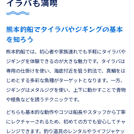
イラバも満喫
しむ
家族で楽しむ天草遊漁船と旬の釣り方の魅力
熊本釣船でタイラバやジギングの基本
家族釣りにおすすめのファミリーフィッシ
を知ろう
ング体験
タイジギやSLJで親子の思い出を作ろう
熊本釣船では、初心者や家族連れでも手軽にタイラバや
ファミリー五目釣りで簡単お手軽に魚を狙
ジギングを体験できるのが大きな魅力です。タイラバは
う方法
専用の仕掛けを使い、海底付近を狙う釣法で、真鯛をは
ティップランやキス釣りで季節の魚を満喫
じめとする多彩な魚種がターゲットとなります。一方、
ジギングはメタルジグを使い、上下に動かすことで青物
初心者でも楽しめるヒラメ釣りのポイント
や根魚などを誘うテクニックです。
解説
釣り初心者でも安心なタイジギ入門ガイド
どちらも基本的な動作やコツは船長やスタッフから丁寧
タイジギ初心者が知るべき熊本釣船の選び
にレクチャーされるため、初めての方でも安心してチャ
方
レンジできます。釣り道具のレンタルやライフジャケッ