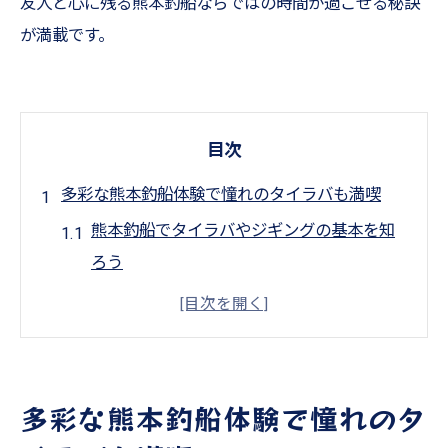
友人と心に残る熊本釣船ならではの時間が過ごせる秘訣
が満載です。
目次
多彩な熊本釣船体験で憧れのタイラバも満喫
熊本釣船でタイラバやジギングの基本を知
ろう
天草遊漁船で楽しむアジングとテンヤ体験
根魚やアコウを狙うジギングの魅力とコツ
ワタリガニや太刀魚を釣るための遊漁船活
用法
多彩な熊本釣船体験で憧れのタ
タコ・コウイカ・アオリイカ釣りの旬を楽