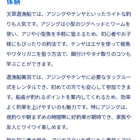
体験
を狙う
天草遊漁船では、アジングやテンヤといったライトな釣
キス釣りやメバル釣りの魅力と楽しみ方の
りも人気です。アジングは小型のジグヘッドとワームを
コツ
使い、アジや小型魚を手軽に狙えるため、初心者やお子
ヒラメ釣りやカワハギ釣りで家族の絆を深
様にもぴったりの釣法です。テンヤはエサを使って根魚
める
やワタリガニを狙う方法で、餌付けやタナ取りのコツも
お手軽な遊漁船美羽のサービスの特徴を紹
学ぶことができます。
介
遊漁船美羽では、アジングやテンヤに必要なタックル一
人気のジギングやアジングに挑戦したい方必見
式をレンタルでき、初めての方でも安心して参加できま
ジギング初心者が熊本釣船で楽しむポイン
す。船長が釣れるポイントを案内してくれるため、効率
ト
よく釣果を上げやすいのも魅力です。特にアジングは、
アジングやテンヤで狙う旬の根魚の釣り方
夜釣りや朝まずめの時間帯に好釣果が期待でき、家族や
太刀魚やアコウを狙う天草遊漁船の活用法
友人とワイワイ楽しめます。
遊漁船美羽で学ぶSLJとティップランの基礎