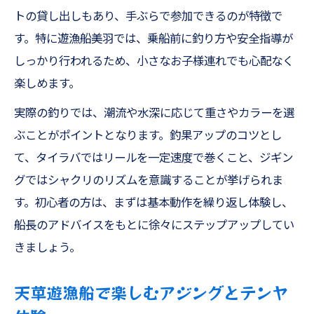
トの貸し出しもあり、手ぶらで参加できるのが特徴で
遊漁船美羽で体験するジギング初挑戦の流
す。特に遊漁船美羽では、乗船前に釣り方や安全指導が
れ
しっかり行われるため、小さなお子様連れでも心配なく
手ぶらで参加できる天草遊漁船のサービス
楽しめます。
紹介
実際の釣りでは、潮流や水深に応じて重さやカラーを選
船フカセやオキアミ五目の簡単お手軽な始
ぶことがポイントとなります。釣果アップのコツとし
め方
て、タイラバではリールを一定速度で巻くこと、ジギン
釣り道具レンタルと初心者サポートの活用
グではシャクリのリズムを意識することが挙げられま
法
す。初心者の方は、まずは基本動作を繰り返し体験し、
ファミリーフィッシングなら簡単お手軽な楽し
船長のアドバイスをもとに徐々にステップアップしてい
み方を解説
きましょう。
家族釣りで人気の熊本釣船体験を満喫する
方法
天草遊漁船で楽しむアジングとテンヤ
ファミリー五目釣りで初心者も安心の釣果