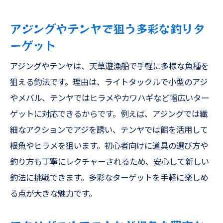
タコや太刀魚など多彩な根魚攻略法を解説
アジングやテンヤで狙う多彩な釣りタ
タコや太刀魚の特徴と熊本釣船での狙い方
ーゲット
テンヤやジギングで根魚攻略のコツを紹介
アコウやメバルにも有効な釣りテクニック
アジングやテンヤは、天草遊漁船で手軽に多様な魚種を
狙える釣法です。理由は、ライトタックルで小型のアジ
初心者でも簡単に実践できる根魚釣りノウ
やメバル、テンヤではヒラメやカワハギなど幅広いター
ハウ
ゲットに対応できるからです。例えば、アジングでは繊
ファミリーフィッシングで根魚釣りを満喫
細なアクションでアジを誘い、テンヤでは餌を活用して
する方法
根魚やヒラメを狙います。初心者向けに道具の選び方や
遊漁船美羽で楽しむ多彩な根魚釣り体験
釣り方も丁寧にレクチャーされるため、安心して新しい
SLJやティップランで狙うアオリイカのコツ
釣法に挑戦できます。多彩なターゲットを手軽に楽しめ
SLJとティップランでアオリイカを狙う楽し
る点が大きな魅力です。
み
初心者でも挑戦しやすいアオリイカ釣り入