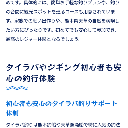
めです。具体的には、簡単お手軽な釣りプランや、釣り
遊漁船美羽の設備と快適な釣行サポートを
の合間に観光スポットを巡るコースも用意されていま
解説
す。家族での思い出作りや、熊本県天草の自然を満喫し
初心者や家族釣りに嬉しい充実サービス
たい方にぴったりです。初めてでも安心して参加でき、
熊本釣船ならではの安全対策と安心ポイン
最高のレジャー体験となるでしょう。
ト
タイラバやジギングを存分に楽しむための
工夫
タイラバやジギング初心者も安
観光と釣りを両立する一日の過ごし方
心の釣行体験
遊漁船美羽だからこそ体験できる釣りの魅
力
初心者も安心のタイラバ釣りサポート
体制
タイラバ釣りは熊本釣船や天草遊漁船で特に人気の釣法