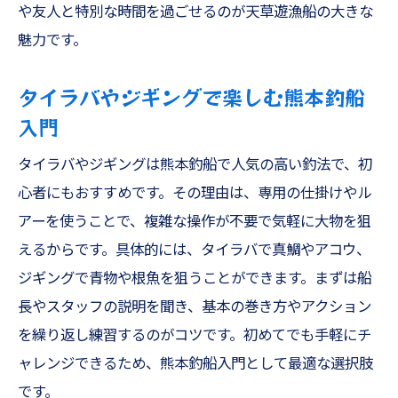
や友人と特別な時間を過ごせるのが天草遊漁船の大きな
家族釣りに最適なファミリーフィッシング特集
魅力です。
ファミリーフィッシングで熊本釣船を満喫
する方法
タイラバやジギングで楽しむ熊本釣船
家族釣りにぴったりな遊漁船美羽のおすす
入門
めポイント
タイラバやジギングは熊本釣船で人気の高い釣法で、初
簡単お手軽な釣法で家族全員が楽しめる体
心者にもおすすめです。その理由は、専用の仕掛けやル
験
アーを使うことで、複雑な操作が不要で気軽に大物を狙
キス釣りやオキアミ五目で家族の思い出作
えるからです。具体的には、タイラバで真鯛やアコウ、
り
ジギングで青物や根魚を狙うことができます。まずは船
観光と釣りが両方楽しめるファミリープラ
長やスタッフの説明を聞き、基本の巻き方やアクション
ン
を繰り返し練習するのがコツです。初めてでも手軽にチ
初心者や小さなお子様にも安心な設備が充
ャレンジできるため、熊本釣船入門として最適な選択肢
実
です。