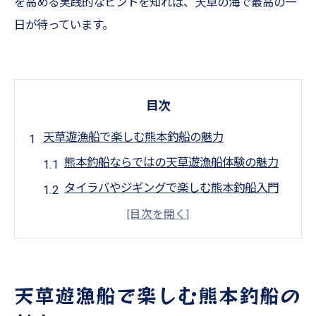
を高める実践的なヒントを知れば、天草の海で最高の一
日が待っています。
目次
天草遊漁船で楽しむ熊本釣船の魅力
熊本釣船ならではの天草遊漁船体験の魅力
タイラバやジギングで楽しむ熊本釣船入門
アジングやテンヤで狙う多彩な釣りターゲ
ット
ワタリガニやアコウなど根魚も豊富な天草
の海
天草遊漁船で楽しむ熊本釣船の
太刀魚やタコを熊本釣船で手軽に楽しむ方