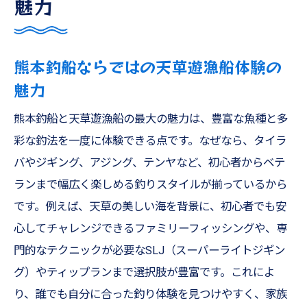
魅力
法
家族釣りや観光にもおすすめな天草遊漁船
熊本釣船ならではの天草遊漁船体験の
体験
魅力
タイラバやジギング初心者も安心の釣行体験
初心者も安心のタイラバ釣りサポート体制
熊本釣船と天草遊漁船の最大の魅力は、豊富な魚種と多
ジギング初体験でも楽しめる熊本釣船の魅
彩な釣法を一度に体験できる点です。なぜなら、タイラ
力
バやジギング、アジング、テンヤなど、初心者からベテ
アジングやテンヤで初心者向けレクチャー
ランまで幅広く楽しめる釣りスタイルが揃っているから
充実
です。例えば、天草の美しい海を背景に、初心者でも安
心してチャレンジできるファミリーフィッシングや、専
太刀魚やタコ釣りも初心者向けに丁寧解説
門的なテクニックが必要なSLJ（スーパーライトジギン
釣り初心者が安心できるファミリーフィッ
グ）やティップランまで選択肢が豊富です。これによ
シング
り、誰でも自分に合った釣り体験を見つけやすく、家族
遊漁船美羽のやさしいサポートで安心釣行