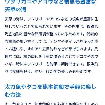
ワタリガニやアコウなど根魚も豊富な
門
天草の海
タイラバやジギングとの違いを徹底解説
天草の海は、ワタリガニやアコウなどの根魚が豊富に生
コウイカやアカイカにも応用できる釣法
息していることで知られています。その理由は、複雑な
家族釣りでも楽しめるイカ釣りのポイント
海底地形と豊かな餌環境が整っているためです。代表的
遊漁船美羽で学ぶアオリイカ釣りの極意
な根魚の狙い方としては、テンヤやタイラバを使ったボ
簡単お手軽に始めるアジングとテンヤ入門
トム狙いや、オキアミ五目釣りなどが挙げられます。具
体的には、根の周辺を丁寧に攻めることでアコウやカワ
熊本釣船で楽しむお手軽アジング体験ガイ
ハギ、時にはワタリガニも釣果に期待できます。根魚釣
ド
りは食味も良く、釣り上げた後の楽しみも格別です。
テンヤ釣り初心者でも安心の始め方とコツ
アジングとテンヤの違いとおすすめの選び
太刀魚やタコを熊本釣船で手軽に楽し
方
む方法
ファミリーフィッシングで手軽に楽しむア
太刀魚やタコは、熊本釣船で初心者でも簡単に楽しめる
ジ釣り