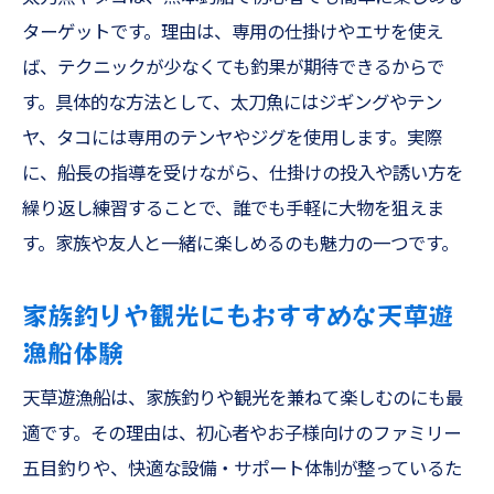
ターゲットです。理由は、専用の仕掛けやエサを使え
根魚やヒラメも狙えるテンヤ活用術を紹介
ば、テクニックが少なくても釣果が期待できるからで
遊漁船美羽で学ぶアジング・テンヤ実践法
す。具体的な方法として、太刀魚にはジギングやテン
観光気分で楽しむキス釣りとオキアミ五目の世
ヤ、タコには専用のテンヤやジグを使用します。実際
界
に、船長の指導を受けながら、仕掛けの投入や誘い方を
観光も兼ねて楽しむキス釣り体験の魅力
繰り返し練習することで、誰でも手軽に大物を狙えま
オキアミ五目で多彩な魚種を狙う楽しみ方
す。家族や友人と一緒に楽しめるのも魅力の一つです。
初心者や家族連れに最適なファミリーフィ
家族釣りや観光にもおすすめな天草遊
ッシング
漁船体験
熊本釣船で味わう簡単お手軽な釣りプラン
天草遊漁船で叶う観光と釣りの贅沢な時間
天草遊漁船は、家族釣りや観光を兼ねて楽しむのにも最
遊漁船美羽おすすめのキス釣り体験ガイド
適です。その理由は、初心者やお子様向けのファミリー
遊漁船美羽で叶える快適な船釣りの一日
五目釣りや、快適な設備・サポート体制が整っているた