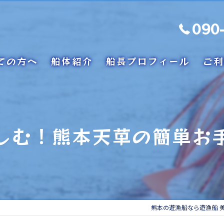
090
ての方へ
船体紹介
船長プロフィール
ご利
しむ！熊本天草の簡単お
熊本の遊漁船なら遊漁船 