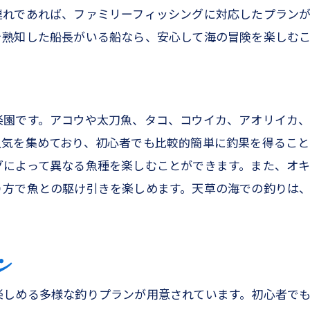
タイラバ釣りの持ち物チェックリスト
連れであれば、ファミリーフィッシングに対応したプラン
アコウや太刀魚を狙って天草でジギングを楽しむ方法
を熟知した船長がいる船なら、安心して海の冒険を楽しむ
ジギングの基本とその魅力
天草で人気のジギングスポット
アコウと太刀魚の狙い方
楽園です。アコウや太刀魚、タコ、コウイカ、アオリイカ、
ジギング用のタックルと準備
人気を集めており、初心者でも比較的簡単に釣果を得ること
天草の海で体験できるジギングの醍醐味
によって異なる魚種を楽しむことができます。また、オキ
家族で楽しむジギングのすすめ
り方で魚との駆け引きを楽しめます。天草の海での釣りは
家族でのアジング体験が熊本の思い出をより豊かに
アジングの魅力と基本知識
ン
熊本でのアジングに適したシーズンと時間帯
子供にも簡単！アジング体験の流れ
楽しめる多様な釣りプランが用意されています。初心者で