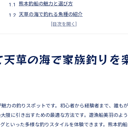
熊本釣船の魅力と選び方
天草の海で釣れる魚種の紹介
家族連れにおすすめの釣りプラン
釣船での安全対策と注意点
海の豊かさを学ぶエコツアー体験
て天草の海で家族釣りを
思い出に残る家族釣りの楽しみ方
初心者必見！天草遊漁船で体験するタイラバの魅力
タイラバとは？基本知識を学ぼう
天草遊漁船でのタイラバ体験記
初心者でも安心！タイラバのコツとテクニック
が魅力の釣りスポットです。初心者から経験者まで、誰も
家族みんなで楽しむタイラバの魅力
最大限に引き出すための最適な方法です。遊漁船美羽のよ
天草で釣れるタイの種類と特徴
ングといった多様な釣りスタイルを体験できます。熊本釣