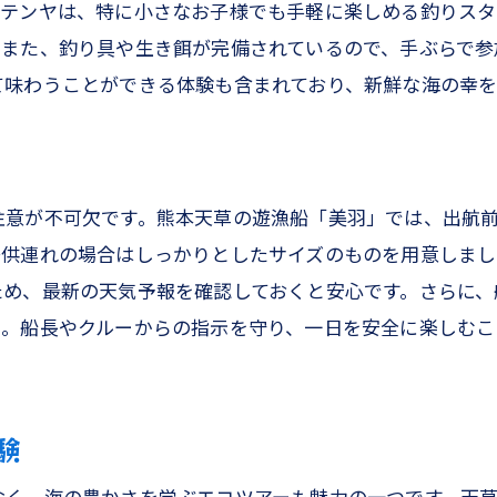
アジング用の道具と仕掛け選び
やテンヤは、特に小さなお子様でも手軽に楽しめる釣りス
アジの美味しい食べ方とレシピ
。また、釣り具や生き餌が完備されているので、手ぶらで参
て味わうことができる体験も含まれており、新鮮な海の幸を
家族で楽しむアジングのポイント
テンヤで簡単！熊本天草でワタリガニを狙おう
テンヤ釣りの基本とその面白さ
天草でのワタリガニ釣りの魅力
注意が不可欠です。熊本天草の遊漁船「美羽」では、出航
初心者でも安心！テンヤの使い方
子供連れの場合はしっかりとしたサイズのものを用意しま
ため、最新の天気予報を確認しておくと安心です。さらに、
ワタリガニ釣りのシーズンとスポット
う。船長やクルーからの指示を守り、一日を安全に楽しむこ
釣ったワタリガニの美味しい食べ方
家族で楽しむテンヤ釣りのコツ
船フカセやオキアミ五目で天草の海を満喫
験
船フカセ釣りの基礎知識