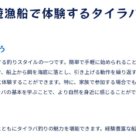
遊漁船で体験するタイラ
天草の自然観光とその魅力
釣りと観光を楽しむプランの提案
家族で訪れるべき天草の観光スポット
天草の海を楽しむエコツーリズム
う
観光と釣りを組み合わせた思い出作り
する釣りスタイルの一つです。簡単で手軽に始められるこ
自然とふれあう旅の楽しさ
で、船上から餌を海底に落とし、引き上げる動作を繰り返
に体験することができます。特に、家族で参加する場合で
ラバの基本を学ぶことで、より自然を身近に感じることが
とともにタイラバ釣りの魅力を堪能できます。経験豊富な