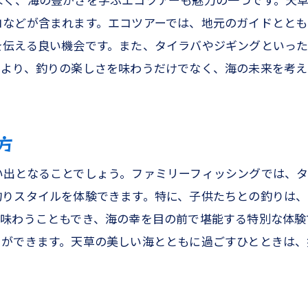
なく、海の豊かさを学ぶエコツアーも魅力の一つです。天
オキアミ五目の多様な魚種
コなどが含まれます。エコツアーでは、地元のガイドとと
天草で楽しむ船フカセの魅力
を伝える良い機会です。また、タイラバやジギングといっ
初心者向けのフカセ釣りのポイント
により、釣りの楽しさを味わうだけでなく、海の未来を考
オキアミを使った釣りのテクニック
家族で楽しむ五目釣りのすすめ
SLJの挑戦！熊本釣船での新しい釣りスタイル
方
SLJ（スーパーライトジギング）とは？
い出となることでしょう。ファミリーフィッシングでは、
天草の海でのSLJの楽しみ方
釣りスタイルを体験できます。特に、子供たちとの釣りは
SLJに適したタックルとルアー
て味わうこともでき、海の幸を目の前で堪能する特別な体験
初心者でも楽しめるSLJの魅力
とができます。天草の美しい海とともに過ごすひとときは、
熊本釣船で体験するSLJの醍醐味
家族で楽しむ新しい釣りスタイル
観光も兼ねた家族釣りで天草の自然を満喫する旅