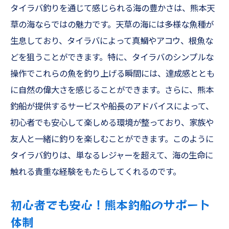
タイラバ釣りを通じて感じられる海の豊かさは、熊本天
熊本の海で狙う豊富な魚種
草の海ならではの魅力です。天草の海には多様な魚種が
天草遊漁船での贅沢な釣り体験
生息しており、タイラバによって真鯛やアコウ、根魚な
初心者でも挑戦できるオキアミ五目
どを狙うことができます。特に、タイラバのシンプルな
多彩な魚種を狙う釣りのテクニック
操作でこれらの魚を釣り上げる瞬間には、達成感ととも
オキアミ五目で楽しむ釣りの魅力
に自然の偉大さを感じることができます。さらに、熊本
天草の海で初心者向けヒラメ釣り家族で楽しむ
釣船が提供するサービスや船長のアドバイスによって、
熊本釣船の魅力
初心者でも安心して楽しめる環境が整っており、家族や
ヒラメ釣りの基本とその魅力
友人と一緒に釣りを楽しむことができます。このように
熊本の海で体験するヒラメ釣り
タイラバ釣りは、単なるレジャーを超えて、海の生命に
触れる貴重な経験をもたらしてくれるのです。
初心者でも安心の釣り方法と道具
家族で楽しむヒラメ釣りの醍醐味
初心者でも安心！熊本釣船のサポート
天草の自然と触れ合う釣り体験
体制
ヒラメ釣りで深まる家族の絆