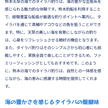
熊本天草の海でのタイラバ釣りは、海の豊かな生態系を
アジングで学ぶ釣りのテクニック
感じられる魅力的な体験です。熊本釣船を利用すること
初心者でも安心！アジングのサポート体制
で、経験豊富な船長が最適な釣りポイントへ案内し、タ
熊本天草で体験するテンヤ釣り初心者に優しい
イラバを通じて真鯛やアコウなどの魚を狙うことができ
海の教室
ます。特に、天草の美しい海を背景にしながらの釣り
テンヤ釣りの基礎知識
は、心身をリフレッシュさせる絶好の機会となります。
初心者がテンヤ釣りを始める際のポイント
また、タイラバ釣りはそのシンプルさから初心者にも挑
熊本の海で楽しむテンヤ釣り
戦しやすく、家族全員で楽しむことができるため、ファ
テンヤ釣りで狙う魚とその特徴
ミリーフィッシングとしてもおすすめです。このよう
初心者向けテンヤ釣りのアドバイス
に、熊本の海でのタイラバ釣りは、自然との一体感を感
じながら、海の恵みに感謝する時間を提供してくれま
海の教室で学ぶ自然の魅力
す。
オキアミ五目で狙う熊本の豊かな魚種天草遊漁
船での贅沢体験
海の豊かさを感じるタイラバの醍醐味
オキアミ五目釣りの楽しさと魅力