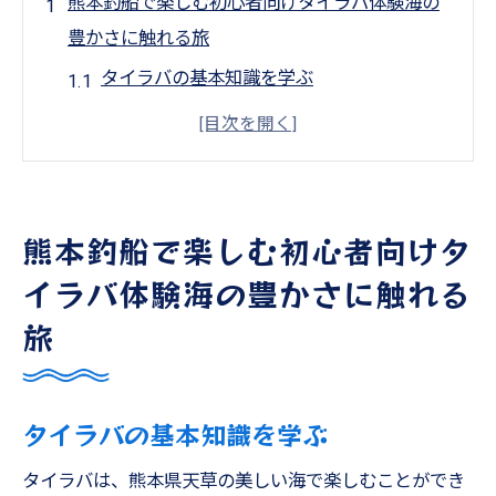
熊本釣船で楽しむ初心者向けタイラバ体験海の
豊かさに触れる旅
タイラバの基本知識を学ぶ
初めてのタイラバに必要な道具
熊本の海で体験するタイラバの魅力
海の豊かさを感じるタイラバの醍醐味
熊本釣船で楽しむ初心者向けタ
初心者でも安心！熊本釣船のサポート体制
タイラバ体験を通じて得られるもの
イラバ体験海の豊かさに触れる
天草遊漁船で家族釣り初心者も安心の楽しい海
旅
の冒険
家族釣りにおすすめの遊漁船
タイラバの基本知識を学ぶ
初心者向けの釣りスタイルとその魅力
子供と一緒に楽しむ天草の海
タイラバは、熊本県天草の美しい海で楽しむことができ