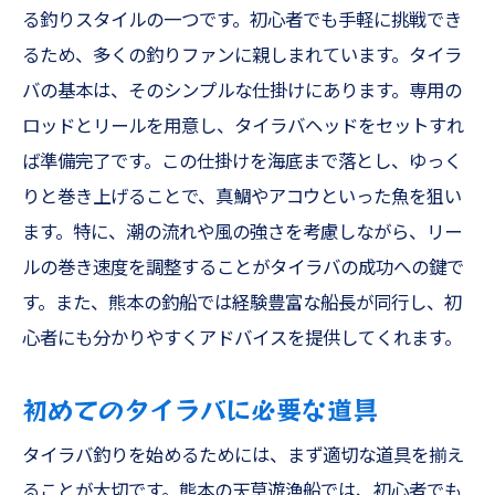
家族連れに嬉しいサポート体制
る釣りスタイルの一つです。初心者でも手軽に挑戦でき
るため、多くの釣りファンに親しまれています。タイラ
天草遊漁船での安全対策
バの基本は、そのシンプルな仕掛けにあります。専用の
家族で共有する釣りの思い出
ロッドとリールを用意し、タイラバヘッドをセットすれ
初心者歓迎ジギングで巡る熊本の海天草の美し
ば準備完了です。この仕掛けを海底まで落とし、ゆっく
い景色と魚たち
りと巻き上げることで、真鯛やアコウといった魚を狙い
ジギング初心者が知っておくべき基礎
ます。特に、潮の流れや風の強さを考慮しながら、リー
熊本の海で楽しむジギングの魅力
ルの巻き速度を調整することがタイラバの成功への鍵で
天草の景色を楽しみながらの釣り体験
す。また、熊本の釣船では経験豊富な船長が同行し、初
ジギングで狙う魚種とその特徴
心者にも分かりやすくアドバイスを提供してくれます。
初心者に優しいジギングのコツ
初めてのタイラバに必要な道具
ジギングで心に残る体験を
ファミリーフィッシングで絆を深める熊本の海
タイラバ釣りを始めるためには、まず適切な道具を揃え
で簡単お手軽釣り
ることが大切です。熊本の天草遊漁船では、初心者でも