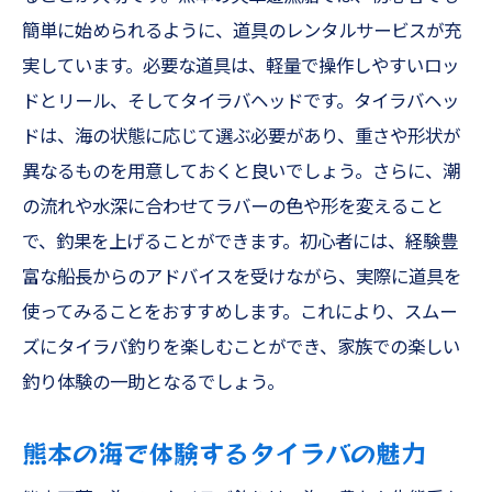
ファミリーフィッシングの魅力と楽しみ方
簡単に始められるように、道具のレンタルサービスが充
実しています。必要な道具は、軽量で操作しやすいロッ
初心者でも簡単に始められる釣りスタイル
ドとリール、そしてタイラバヘッドです。タイラバヘッ
家族で訪れたい熊本の釣りスポット
ドは、海の状態に応じて選ぶ必要があり、重さや形状が
子供と一緒に楽しむ釣りの醍醐味
異なるものを用意しておくと良いでしょう。さらに、潮
ファミリーフィッシングで得られる絆
の流れや水深に合わせてラバーの色や形を変えること
簡単お手軽釣りの準備と必要な道具
で、釣果を上げることができます。初心者には、経験豊
アジング初心者でも楽しめる熊本釣船の魅力天
富な船長からのアドバイスを受けながら、実際に道具を
草の海を探る
使ってみることをおすすめします。これにより、スムー
アジングの基本とその魅力
ズにタイラバ釣りを楽しむことができ、家族での楽しい
初心者が始めるべきアジングのステップ
釣り体験の一助となるでしょう。
熊本釣船で体験するアジングの楽しさ
熊本の海で体験するタイラバの魅力
天草の海で狙うアジの美味しさ