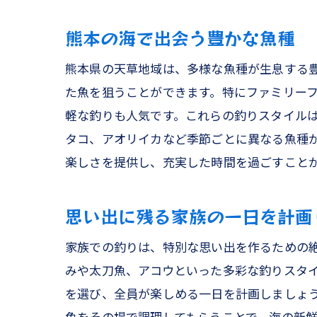
熊本の海で出会う豊かな魚種
熊本県の天草地域は、多様な魚種が生息する
ワ
た魚を狙うことができます。特にファミリー
軽な釣りも人気です。これらの釣りスタイル
タコ、アオリイカなど季節ごとに異なる魚種
楽しさを提供し、充実した時間を過ごすこと
思い出に残る家族の一日を計画
家族での釣りは、特別な思い出を作るための
オ
みや太刀魚、アコウといった多彩な釣りスタ
を選び、全員が楽しめる一日を計画しましょ