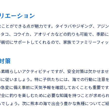
家族釣りの思い出を写真に残そう
コウや太刀魚を狙う熊本釣船での多彩な釣りスタイル
リエーション
アコウ釣りを成功させるコツ
むことができる点が魅力です。タイラバやジギング、アジ
太刀魚狙いのベストシーズン
、タコ、コウイカ、アオリイカなどの釣りも可能で、季節に
熊本釣船で人気の釣りスタイル
が親切にサポートしてくれるので、家族でファミリーフィッ
家族で楽しむ多様なフィッシング体験
自然を満喫しながらの釣り旅の魅力
対策
海の恵みを家族で味わおう
る素晴らしいアクティビティですが、安全対策は欠かせま
族全員で楽しむ熊本の海でのアジングとテンヤ体験
示に従いましょう。特に子供たちには、海での行動に注意
アジングの楽しみ方と魅力
の急変に備え事前に天気予報を確認しておくことも重要です
テンヤ釣りで狙う美味しい魚
安全に釣りを楽しむために必要な知識を持つことが求めら
家族で学ぶ釣りの基礎知識
るでしょう。次に熊本の海で出会う豊かな魚種についてご