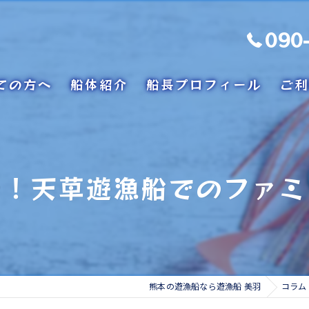
090
ての方へ
船体紹介
船長プロフィール
ご利
む！天草遊漁船でのファミ
熊本の遊漁船なら遊漁船 美羽
コラム