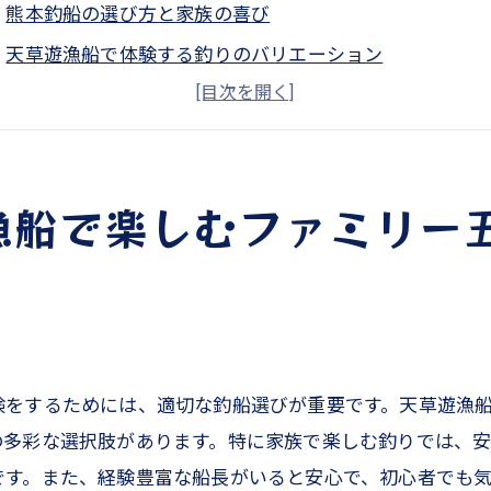
熊本釣船の選び方と家族の喜び
天草遊漁船で体験する釣りのバリエーション
ファミリーフィッシングの安全対策
熊本の海で出会う豊かな魚種
思い出に残る家族の一日を計画しよう
漁船で楽しむファミリー
釣り船での快適な過ごし方のポイント
草遊漁船で体験するタイラバとジギング熊本の海で家族釣
タイラバとジギングの基本をマスターしよう
熊本の海で狙う魅力的な魚種
初心者でも楽しめる釣りのテクニック
験をするためには、適切な釣船選びが重要です。天草遊漁
家族みんなで共有する釣りの楽しみ
の多彩な選択肢があります。特に家族で楽しむ釣りでは、
天草の自然を感じながら釣りを楽しむ
です。また、経験豊富な船長がいると安心で、初心者でも