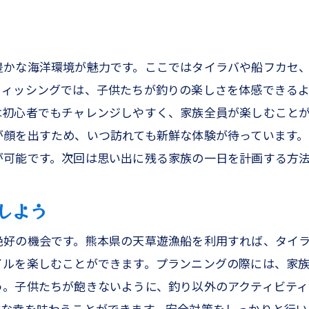
熊本の海で体験する釣りの多様性
初心者に優しい釣りスタイル
子供も楽しめる釣りのポイント
豊かな海洋環境が魅力です。ここではタイラバや船フカセ
タリガニとアオリイカ熊本の海での船フカセ体験
フィッシングでは、子供たちが釣りの楽しさを体感できる
ワタリガニ釣りの魅力と特徴
は初心者でもチャレンジしやすく、家族全員が楽しむこと
アオリイカを狙う船フカセの楽しみ方
が顔を出すため、いつ訪れても新鮮な体験が待っています
熊本の海で体験する季節の釣り
が可能です。次回は思い出に残る家族の一日を計画する方
家族で挑戦する釣りの醍醐味
しよう
釣った魚で楽しむ家族の食卓
船フカセで出会う海の幸
絶好の機会です。熊本県の天草遊漁船を利用すれば、タイ
キアミ五目で狙う根魚熊本釣船での豊かな海の幸
イルを楽しむことができます。プランニングの際には、家
オキアミ五目釣りの基本を学ぶ
う。子供たちが飽きないように、釣り以外のアクティビティ