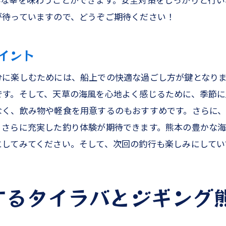
鮮な幸を味わうことができます。安全対策をしっかりと行
根魚を狙うための釣りテクニック
が待っていますので、どうぞご期待ください！
熊本の海で出会う多様な魚種
家族で楽しむ釣りの一日
イント
釣りの成果を家族で味わう喜び
熊本釣船での釣り体験を満喫
分に楽しむためには、船上での快適な過ごし方が鍵となり
ィップランで楽しむ熊本の海アカイカ釣りの醍醐味
です。そして、天草の海風を心地よく感じるために、季節
なく、飲み物や軽食を用意するのもおすすめです。さらに
ティップラン釣りの魅力を知ろう
、さらに充実した釣り体験が期待できます。熊本の豊かな
アカイカを狙うための準備と方法
にしてみてください。そして、次回の釣行も楽しみにしてい
熊本の海で楽しむ夜釣りの楽しみ
家族で体験する特別な釣り時間
アカイカの美味しさを体感しよう
するタイラバとジギング
釣ったアカイカで作る家族ディナー
本釣船でのファミリーフィッシング家族の忘れられない思