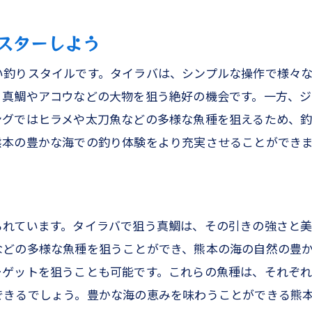
ファミリーフィッシングの計画を立てよう
スターしよう
熊本の美しい海で家族の絆を深める
い釣りスタイルです。タイラバは、シンプルな操作で様々
釣りを通して学ぶ自然との共生
、真鯛やアコウなどの大物を狙う絶好の機会です。一方、
家族で共有する釣りの楽しさ
ングではヒラメや太刀魚などの多様な魚種を狙えるため、釣
思い出に残る釣り体験を写真に
熊本の豊かな海での釣り体験をより充実させることができ
釣った魚で楽しむ家族パーティー
られています。タイラバで狙う真鯛は、その引きの強さと美
などの多様な魚種を狙うことができ、熊本の海の自然の豊
ーゲットを狙うことも可能です。これらの魚種は、それぞ
できるでしょう。豊かな海の恵みを味わうことができる熊