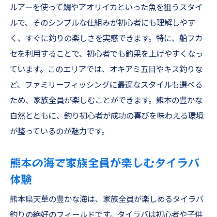
熊本の海でアコウ釣りを家族で楽しむ方法
ルアーを使って鯛やアオリイカといった魚を狙うスタイ
熊本釣船でアコウや根魚を追い求めるスリ
ルで、そのシンプルな仕組みが初心者にも理解しやす
リングな体験
く、すぐに釣りの楽しさを実感できます。特に、船フカ
太刀魚釣りで家族の笑顔が絶えない天草の美し
セを利用することで、初心者でも釣果を上げやすくなっ
い海に出よう
ています。このエリアでは、オキアミ五目やキス釣りな
ど、ファミリーフィッシングに最適なスタイルも選べる
太刀魚釣りの基本と熊本の海での楽しみ方
ため、家族全員が楽しむことができます。熊本の豊かな
天草で太刀魚釣りを家族全員で楽しむ秘訣
自然とともに、釣り初心者が成功の喜びを味わえる環境
熊本釣船での太刀魚釣り初心者ガイド
が整っているのが魅力です。
家族で楽しむ太刀魚釣りが天草で人気の理
由
熊本の海で家族全員が楽しむタイラバ
太刀魚釣りで楽しむ天草の海の魅力
体験
太刀魚釣りを通じて家族で笑顔をシェア
熊本県天草の豊かな海は、家族全員が楽しめるタイラバ
天草遊漁船でタコ釣り落とし込みの楽しさを家
釣りの絶好のフィールドです。タイラバは初心者や子供