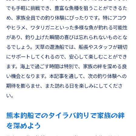
族で共有
でも手軽に挑戦でき、豊富な魚種を狙うことができるた
タコ釣りの楽しさを天草遊漁船で体験
め、家族全員での釣り体験にぴったりです。特にアコウ
熊本の海でタコ釣りを満喫する家族の一日
やヒラメ、ワタリガニといった多様な魚が釣れる可能性
初心者向けタコ釣りガイド＠天草
があり、釣り上げた瞬間の喜びは忘れられないものとな
天草遊漁船でのタコ釣りが家族で人気の理
るでしょう。天草の遊漁船では、船長やスタッフが親切
由
にサポートしてくれるので、安心して楽しむことができ
ます。海上で過ごす時間は特別で、家族の絆を深める良
タコ釣りの魅力を天草の海で体験
い機会となります。本記事を通して、次の釣り体験への
タコ釣りで家族全員が楽しむ天草の海
期待を膨らませ、また訪れる日を楽しみにしてくださ
SLJで楽しむファミリーフィッシング熊本の海
い。
の魅力を体感
SLJを楽しむための熊本釣り船ガイド
熊本釣船でのタイラバ釣りで家族の絆
熊本の海で体感するSLJの魅力
を深めよう
SLJ初心者も安心！熊本釣船での家族フィッ