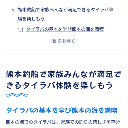
熊本釣船で家族みんなが満足できるタイラバ体
験を楽しもう
タイラバの基本を学び熊本の海を満喫
ファミリーで楽しむタイラバ釣りの醍醐味
初心者でも安心！タイラバ体験のステップ
バイステップガイド
釣り初心者が熊本でタイラバを楽しむ方法
熊本釣船で家族みんなが満足で
熊本の海で家族全員が楽しむタイラバ体験
きるタイラバ体験を楽しもう
熊本釣船でのタイラバ釣りで家族の絆を深
めよう
タイラバの基本を学び熊本の海を満喫
天草遊漁船の初心者でも安心なジギングの魅力
を徹底解説
熊本の海でのタイラバは、家族での釣りの楽しさを存分