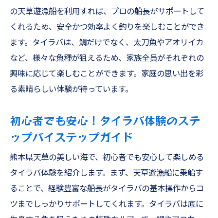
熊本釣船でのアジング体験を家族で満喫
の天草遊漁船を利用すれば、プロの船長がサポートして
アジング初心者のための熊本釣り船ガイド
くれるため、安全かつ効率よく釣りを楽しむことができ
アジングで味わう天草の豊かな海の恵み
ます。タイラバは、鯛だけでなく、太刀魚やアオリイカ
熊本のアジング釣りで家族の思い出を作ろ
など、様々な魚種が狙えるため、家族全員がそれぞれの
う
興味に応じて楽しむことができます。家庭の思い出を彩
アジングで楽しむ熊本の美しい海と魚たち
る素晴らしい体験が待っています。
テンヤ釣りで狙うワタリガニ釣り船で味わう天
初心者でも安心！タイラバ体験のステ
草の海の恵み
ップバイステップガイド
ワタリガニを狙うテンヤ釣りの基本と楽し
み方
熊本県天草の美しい海で、初心者でも安心して楽しめる
天草の海でテンヤ釣りを満喫する方法
タイラバ体験を紹介します。まず、天草遊漁船に乗船す
ワタリガニ釣りで家族全員が楽しめる天草
ることで、経験豊富な船長がタイラバの基本操作からコ
の海
ツまでしっかりサポートしてくれます。タイラバは底に