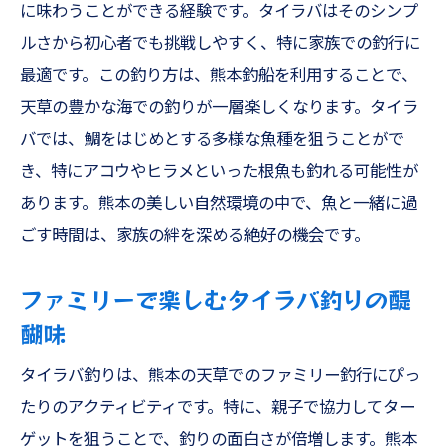
熊本の美しい海でジギングを始めるための
に味わうことができる経験です。タイラバはそのシンプ
基本
ルさから初心者でも挑戦しやすく、特に家族での釣行に
家族で楽しむ天草のジギング釣り体験
最適です。この釣り方は、熊本釣船を利用することで、
初心者が楽しめる天草遊漁船でのジギング
天草の豊かな海での釣りが一層楽しくなります。タイラ
のコツ
バでは、鯛をはじめとする多様な魚種を狙うことがで
き、特にアコウやヒラメといった根魚も釣れる可能性が
ジギングを始める前に知っておきたい天草
あります。熊本の美しい自然環境の中で、魚と一緒に過
の海情報
ごす時間は、家族の絆を深める絶好の機会です。
天草遊漁船でのジギングが初心者にもおす
すめな理由
ファミリーで楽しむタイラバ釣りの醍
家族全員で楽しむ天草のジギング釣り
醐味
アジングから始める熊本の釣り船旅思い出に残
タイラバ釣りは、熊本の天草でのファミリー釣行にぴっ
る海の一日
たりのアクティビティです。特に、親子で協力してター
アジングの魅力！熊本の海で始める釣り旅
ゲットを狙うことで、釣りの面白さが倍増します。熊本