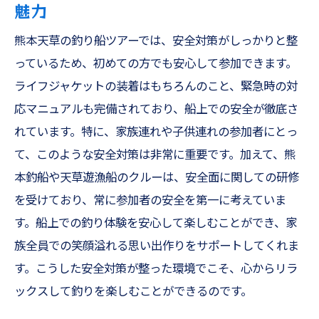
魅力
家族旅行に最適！熊本天草での釣り体験
天草遊漁船での釣り初心者でもできるアジング
熊本天草の釣り船ツアーでは、安全対策がしっかりと整
とテンヤの楽しみ方
っているため、初めての方でも安心して参加できます。
ライフジャケットの装着はもちろんのこと、緊急時の対
アジング初心者が知っておくべき基本情報
応マニュアルも完備されており、船上での安全が徹底さ
天草でのテンヤの挑戦と楽しさ
れています。特に、家族連れや子供連れの参加者にとっ
初心者向けアジングの基礎知識
て、このような安全対策は非常に重要です。加えて、熊
テンヤで狙う天草の魚たち
本釣船や天草遊漁船のクルーは、安全面に関しての研修
アジングとテンヤの違いと選び方
を受けており、常に参加者の安全を第一に考えていま
家族で楽しむアジングとテンヤの魅力
す。船上での釣り体験を安心して楽しむことができ、家
安全なファミリーフィッシング完備されたライ
族全員での笑顔溢れる思い出作りをサポートしてくれま
フジャケットで安心
す。こうした安全対策が整った環境でこそ、心からリラ
ファミリーフィッシングでの安全対策の重
ックスして釣りを楽しむことができるのです。
要性