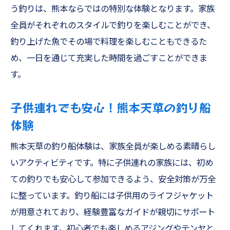
SLJ初心者が知っておくべき基本情報
う釣りは、熊本ならではの特別な体験となります。家族
船フカセ釣りの魅力と熊本天草での体験
全員がそれぞれのスタイルで釣りを楽しむことができ、
釣り上げた魚でその場で料理を楽しむこともできるた
熊本天草でのSLJの楽しみ方
め、一日を通じて充実した時間を過ごすことができま
船フカセで狙う熊本天草のターゲット
す。
SLJと船フカセの違いと選び方
新しい釣り体験！熊本天草でのSLJと船フカ
子供連れでも安心！熊本天草の釣り船
セ
体験
熊本天草の釣り船体験は、家族全員が楽しめる素晴らし
いアクティビティです。特に子供連れの家族には、初め
ての釣りでも安心して参加できるよう、安全対策が万全
に整っています。釣り船には子供用のライフジャケット
が用意されており、経験豊富なガイドが親切にサポート
してくれます。初心者でも楽しめるアジングやテンヤと