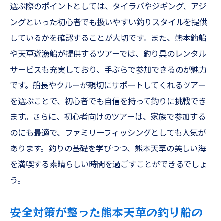
ジギング初心者必見！熊本天草での基本テ
選ぶ際のポイントとしては、タイラバやジギング、アジ
クニック
ングといった初心者でも扱いやすい釣りスタイルを提供
熊本天草でのタイラバ釣りの魅力とは
しているかを確認することが大切です。また、熊本釣船
や天草遊漁船が提供するツアーでは、釣り具のレンタル
ジギングで狙う熊本天草の人気ターゲット
サービスも充実しており、手ぶらで参加できるのが魅力
熊本天草でのタイラバとジギングの違い
です。船長やクルーが親切にサポートしてくれるツアー
家族で楽しむタイラバとジギングのコツ
を選ぶことで、初心者でも自信を持って釣りに挑戦でき
家族で楽しむ熊本釣船の魅力ワタリガニとアオ
ます。さらに、初心者向けのツアーは、家族で参加する
リイカを狙おう
のにも最適で、ファミリーフィッシングとしても人気が
熊本天草でワタリガニを釣るポイント
あります。釣りの基礎を学びつつ、熊本天草の美しい海
アオリイカ釣りの楽しみ方と魅力
を満喫する素晴らしい時間を過ごすことができるでしょ
家族で挑戦！ワタリガニとアオリイカ釣り
う。
熊本天草の海でのワタリガニの釣り方
安全対策が整った熊本天草の釣り船の
アオリイカの生態と釣りのヒント