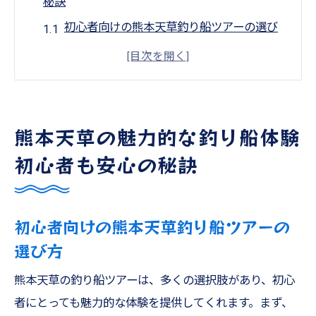
秘訣
初心者向けの熊本天草釣り船ツアーの選び
方
安全対策が整った熊本天草の釣り船の魅力
熊本天草で家族向け釣り船を選ぶポイント
熊本天草の釣り船で体験できる釣りスタイ
熊本天草の魅力的な釣り船体験
ル
初心者も安心の秘訣
子供連れでも安心！熊本天草の釣り船体験
熊本天草の釣り船での楽しい思い出作り
初心者向けの熊本天草釣り船ツアーの
タイラバとジギングで熊本の海を楽しむ技術と
選び方
コツ
初めてのタイラバ体験で知っておきたいこ
熊本天草の釣り船ツアーは、多くの選択肢があり、初心
と
者にとっても魅力的な体験を提供してくれます。まず、