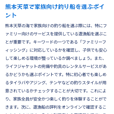
熊本天草で家族向け釣り船を選ぶポイ
熊本天草でのライフジャケットの選び方
ント
安心して楽しむための船上でのルール
子供も安心！ライフジャケットの着用方法
熊本天草の海で家族向けの釣り船を選ぶ際には、特にフ
ァミリー向けのサービスを提供している遊漁船を選ぶこ
安全に楽しむためのファミリーフィッシン
とが重要です。キーワードの一つである「ファミリーフ
グの心得
ィッシング」に対応しているかを確認し、子供でも安心
ライフジャケットのメンテナンスと管理方
して楽しめる環境が整っているか調べましょう。また、
法
ライフジャケットの完備や釣具のレンタルサービスがあ
美しい景観の中での釣り体験熊本天草で思い出
るかどうかも選ぶポイントです。特に初心者でも楽しめ
作りの勧め
るタイラバやアジング、テンヤなどの釣りスタイルが用
熊本天草の絶景と釣り体験の魅力
意されているかチェックすることが大切です。これによ
釣りと観光を楽しむ熊本天草の旅プラン
り、家族全員が安全かつ楽しく釣りを体験することがで
家族で過ごす熊本天草の思い出作り
きます。次に、遊漁船の評判をオンラインで確認するこ
熊本天草の自然に親しむ釣り体験