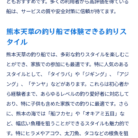
ともおすすめです。多くの利用者から高評価を得ている
癒しの時間！熊本天草での釣りと景観
船は、サービスの質や安全対策に信頼が持てます。
家族で共有する熊本天草での特別な瞬間
熊本天草の釣り船で体験できる釣りス
熊本釣船での多様な釣りスタイルアコウや根魚
タイル
を攻略しよう
熊本天草でのアコウ釣りの基本
熊本天草の釣り船では、多彩な釣りスタイルを楽しむこ
とができ、家族での参加にも最適です。特に人気のある
根魚攻略のためのポイントとテクニック
スタイルとして、「タイラバ」や「ジギング」、「アジ
家族で楽しむ根魚釣りの魅力
ング」、「テンヤ」などがあります。これらは初心者か
アコウ釣りのコツと熊本天草での挑戦
ら経験者まで、あらゆるレベルの釣り愛好者に対応して
根魚釣りの楽しさと熊本天草での体験
おり、特に子供も含めた家族での釣りに最適です。さら
熊本天草で挑むアコウと根魚の釣り
に、熊本の海では「船フカセ」や「オキアミ五目」な
SLJや船フカセで挑む熊本天草の海での新しい
ど、幅広い魚種を狙うことができるスタイルも魅力的で
釣りチャレンジ
す。特にヒラメやアコウ、太刀魚、タコなどの根魚を狙