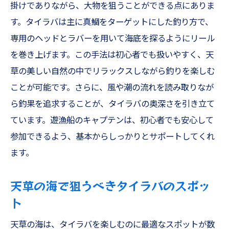
掛けでありながら、大物を狙うことができる点にありま
ジギング初心者向けのアドバイス
す。タイラバは主に真鯛をターゲットにした釣り方で、
ジギングで大物を釣るためのテクニック
専用のヘッドとラバーを用いて海底を探るようにリール
アジング初心者も安心！天草で体験する釣りの
を巻き上げます。この手法は初心者でも扱いやすく、天
楽しみ
草の美しい自然の中でリラックスしながら釣りを楽しむ
アジングとは？その魅力と基本
ことが可能です。さらに、風や潮の流れを読み取りなが
天草でアジングを楽しむためのスポット選
ら釣果を追求することが、タイラバの奥深さを引き立て
び
ています。遊漁船のキャプテンは、初心者でも安心して
初心者でも安心！アジングの基礎知識
参加できるよう、基本からしっかりとサポートしてくれ
天草でのアジングに必要な道具と装備
ます。
プロが教えるアジングのすすめ
天草の海で狙うべきタイラバのスポッ
アジングの楽しみ方とその魅力
ト
テンヤで挑むワタリガニ釣りの醍醐味
天草の海は、タイラバを楽しむのに最適なスポットが数
テンヤ釣りの基本と魅力