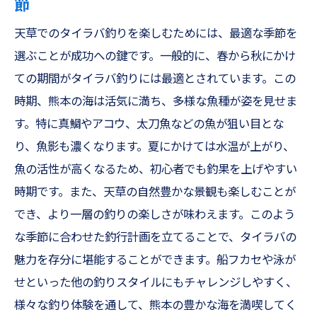
節
タコ釣りのおすすめ時期と装備
天草でのタイラバ釣りを楽しむためには、最適な季節を
初心者向けタコ釣りのコツ
選ぶことが成功への鍵です。一般的に、春から秋にかけ
天草の海でのタコ釣りを楽しむ方法
ての期間がタイラバ釣りには最適とされています。この
イカ釣りの楽しさを熊本の海で味わおう
時期、熊本の海は活気に満ち、多様な魚種が姿を見せま
イカ釣りの基本と魅力を紹介
す。特に真鯛やアコウ、太刀魚などの魚が狙い目とな
熊本の海でイカ釣りを楽しむコツ
り、魚影も濃くなります。夏にかけては水温が上がり、
魚の活性が高くなるため、初心者でも釣果を上げやすい
イカ釣りにおすすめのスポットと時期
時期です。また、天草の自然豊かな景観も楽しむことが
初心者でも安心のイカ釣りガイド
でき、より一層の釣りの楽しさが味わえます。このよう
イカ釣りを成功させるためのテクニック
な季節に合わせた釣行計画を立てることで、タイラバの
熊本でのイカ釣りの楽しさを体験しよう
魅力を存分に堪能することができます。船フカセや泳が
せといった他の釣りスタイルにもチャレンジしやすく、
様々な釣り体験を通して、熊本の豊かな海を満喫してく