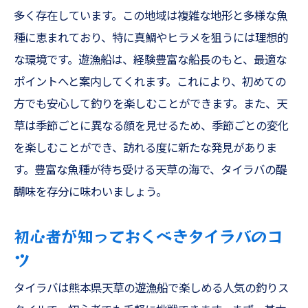
多く存在しています。この地域は複雑な地形と多様な魚
ワタリガニ釣りに必要なテンヤの知識
種に恵まれており、特に真鯛やヒラメを狙うには理想的
天草でのテンヤ釣りスポット情報
な環境です。遊漁船は、経験豊富な船長のもと、最適な
初心者向けテンヤ釣りのアドバイス
ポイントへと案内してくれます。これにより、初めての
ワタリガニ釣りの楽しさを最大限に味わう
方でも安心して釣りを楽しむことができます。また、天
天草の海でテンヤ釣りを楽しむコツ
草は季節ごとに異なる顔を見せるため、季節ごとの変化
船フカセで狙うヒラメとアコウの釣り旅
を楽しむことができ、訪れる度に新たな発見がありま
船フカセの基本とその魅力
す。豊富な魚種が待ち受ける天草の海で、タイラバの醍
醐味を存分に味わいましょう。
ヒラメとアコウを狙う船フカセのテクニッ
ク
初心者が知っておくべきタイラバのコ
天草でおすすめの船フカセ釣りスポット
ツ
初心者が知るべき船フカセの注意点
タイラバは熊本県天草の遊漁船で楽しめる人気の釣りス
船フカセで釣れる魚種とその特徴