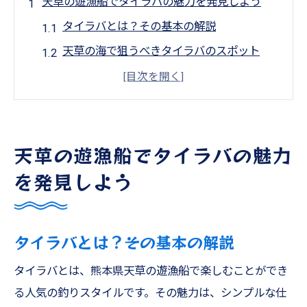
天草の遊漁船でタイラバの魅力を発見しよう
タイラバとは？その基本の解説
天草の海で狙うべきタイラバのスポット
初心者が知っておくべきタイラバのコツ
天草でのタイラバ釣りにおすすめの季節
プロが教えるタイラバの仕掛けとテクニッ
天草の遊漁船でタイラバの魅力
ク
タイラバ釣りの魅力を存分に楽しむために
を発見しよう
ジギングで狙う熊本の海の大物たち
ジギングの基本と魅力を知る
タイラバとは？その基本の解説
熊本の海でジギングを楽しむための準備
大物を狙う！ジギングでの釣り方ガイド
タイラバとは、熊本県天草の遊漁船で楽しむことができ
る人気の釣りスタイルです。その魅力は、シンプルな仕
ジギングに適した熊本の海域とその特徴