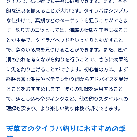
タイルで、初心者でも手軽に挑戦できます。まず、基本
プロが教える船フカセの攻略法
的な道具を揃えることが大切です。タイラバはシンプル
太刀魚釣りを熊本の遊漁船で満喫しよう
な仕掛けで、真鯛などのターゲットを狙うことができま
太刀魚釣りの魅力とその基本
す。釣り方のコツとしては、海底の状態を丁寧に探るこ
熊本で太刀魚釣りを楽しむための準備
とが重要で、タイラバヘッドをゆっくりと動かすこと
太刀魚釣りのおすすめスポットと時期
で、魚のいる層を見つけることができます。また、風や
初心者向け太刀魚釣りのアドバイス
潮の流れを考えながら釣りを行うことで、さらに効果的
太刀魚釣りを成功させるためのポイント
に魚を釣り上げることができます。初心者の方は、まず
経験豊富な船長やベテラン釣り師からアドバイスを受け
熊本の海での太刀魚釣りの楽しさ
ることをおすすめします。彼らの知識を活用すること
天草で楽しむタコ釣りと落とし込みのテクニッ
で、落とし込みやジギングなど、他の釣りスタイルへの
ク
理解も深まり、より楽しい釣り体験が期待できます。
タコ釣りの基本とその魅力
天草でタコ釣りを楽しむためのポイント
天草でのタイラバ釣りにおすすめの季
落とし込み釣りでのタコの狙い方