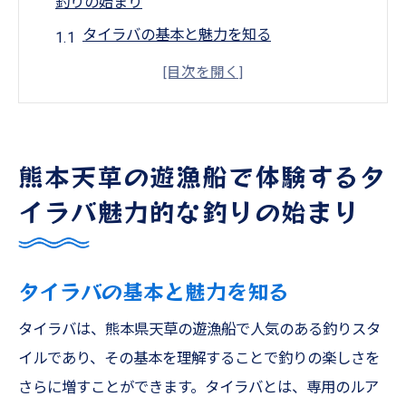
釣りの始まり
タイラバの基本と魅力を知る
天草でのタイラバ体験準備
釣り初心者でも楽しめるタイラバのコツ
タイラバに最適な道具選び
熊本天草の遊漁船で体験するタ
天草の海を満喫するタイラバ
タイラバで狙うべき魚種とは
イラバ魅力的な釣りの始まり
ジギングで挑む天草の海釣り初心者でも楽しめ
る秘訣
タイラバの基本と魅力を知る
ジギングの基本テクニック
天草でのジギング攻略法
タイラバは、熊本県天草の遊漁船で人気のある釣りスタ
初心者向けジギングのアドバイス
イルであり、その基本を理解することで釣りの楽しさを
さらに増すことができます。タイラバとは、専用のルア
ジギングに必要な装備とは