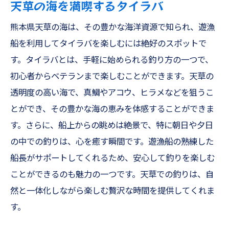
天草の海を満喫するタイラバ
初心者でも安心のタイジギングガイド
熊本県天草の海は、その豊かな海洋資源で知られ、遊漁
タイジギングに必要な装備と選び方
船を利用してタイラバを楽しむには絶好のスポットで
天草での大物狙いのポイント
す。タイラバとは、手軽に始められる釣り方の一つで、
タイジギングでの驚きの釣果
初心者からベテランまで楽しむことができます。天草の
船フカセとオキアミ五目天草で味わう釣りの結
透明度の高い海で、真鯛やアコウ、ヒラメなどを狙うこ
末と感動
とができ、その豊かな海の恵みを体感することができま
船フカセ釣りの基本と魅力
す。さらに、船上からの眺めは絶景で、特に朝日や夕日
オキアミ五目釣りの楽しみ方
の中での釣りは、心を癒す瞬間です。遊漁船の熟練した
天草での船フカセの攻略法
船長がサポートしてくれるため、安心して釣りを楽しむ
ことができるのも魅力の一つです。天草での釣りは、自
初心者向けオキアミ五目のアドバイス
然と一体化しながら楽しむ贅沢な時間を提供してくれま
船フカセとオキアミ五目の装備選び
す。
天草での釣りで得られる感動体験