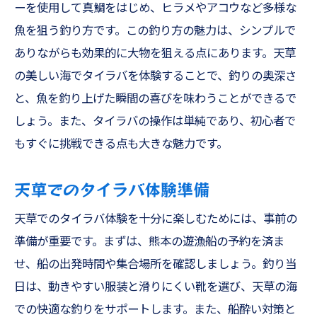
ーを使用して真鯛をはじめ、ヒラメやアコウなど多様な
天草のジギングポイント紹介
魚を狙う釣り方です。この釣り方の魅力は、シンプルで
ジギングで釣れる魚種とその魅力
ありながらも効果的に大物を狙える点にあります。天草
アジングの醍醐味を天草で堪能船上で味わう新
の美しい海でタイラバを体験することで、釣りの奥深さ
鮮な体験
と、魚を釣り上げた瞬間の喜びを味わうことができるで
アジングの魅力と楽しさ
しょう。また、タイラバの操作は単純であり、初心者で
天草でのアジング準備
もすぐに挑戦できる点も大きな魅力です。
初心者でも簡単にできるアジング
天草でのタイラバ体験準備
アジングに必須の道具とその選び方
天草のアジングベストスポット
天草でのタイラバ体験を十分に楽しむためには、事前の
アジングで味わう新鮮な魚の美味しさ
準備が重要です。まずは、熊本の遊漁船の予約を済ま
せ、船の出発時間や集合場所を確認しましょう。釣り当
テンヤの奥深さを熊本の遊漁船で探求する釣り
日は、動きやすい服装と滑りにくい靴を選び、天草の海
の醍醐味
での快適な釣りをサポートします。また、船酔い対策と
テンヤ釣りの基本と魅力