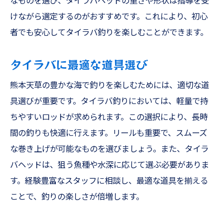
なものを選び、タイラバヘッドの重さや形状は指導を受
ヒラメとアコウで味わう海の幸
けながら選定するのがおすすめです。これにより、初心
タコやイカ釣りの楽しさ天草の遊漁船で広がる
者でも安心してタイラバ釣りを楽しむことができます。
可能性
タコ釣りの魅力と基本スタイル
タイラバに最適な道具選び
イカ釣りの楽しさを天草で体験
熊本天草の豊かな海で釣りを楽しむためには、適切な道
初心者向けタコ釣りのコツ
具選びが重要です。タイラバ釣りにおいては、軽量で持
イカ釣りの道具と選び方
ちやすいロッドが求められます。この選択により、長時
天草でのタコとイカの好ポイント
間の釣りも快適に行えます。リールも重要で、スムーズ
タコとイカで感じる釣りの醍醐味
な巻き上げが可能なものを選びましょう。また、タイラ
タイジギングでの大物狙い天草の魅力を最大限
バヘッドは、狙う魚種や水深に応じて選ぶ必要がありま
に引き出す
す。経験豊富なスタッフに相談し、最適な道具を揃える
ことで、釣りの楽しさが倍増します。
タイジギングの基本とその魅力
天草でのタイジギング攻略法