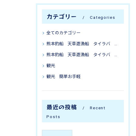
カテゴリー
Categories
全てのカテゴリー
熊本釣船 天草遊漁船 タイラバ ジギング アジング テンヤ ワタリガニ アコウ 根魚 太刀魚 タコ 落とし込み コウイカ アオリイカ アカイカ タイジギ 船フカセ オキアミ五目 キス釣り ファミリーフィッシング 家族釣り SLJ ティップラン ファミリー五目釣り 初心者 ヒラメ釣り メバル釣り カワハギ釣り 観光 簡単お手軽
熊本釣船 天草遊漁船 タイラバ ジギング アジング テンヤ ワタリガニ アコウ 根魚 太刀魚 タコ 落とし込み コウイカ アオリイカ アカイカ タイジギ 船フカセ オキアミ五目 キス釣り ファミリーフィッシング 家族釣り SLJ ティップラン ファミリー五目釣り 初心者 ヒラメ釣り メバル釣り カワハギ釣り 観光 簡単お手軽 遊漁船美羽
観光
観光 簡単お手軽
最近の投稿
Recent
Posts