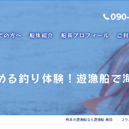
090
ての方へ
船体紹介
船長プロフィール
ご利
める釣り体験！遊漁船で
熊本の遊漁船なら遊漁船 美羽
コラ