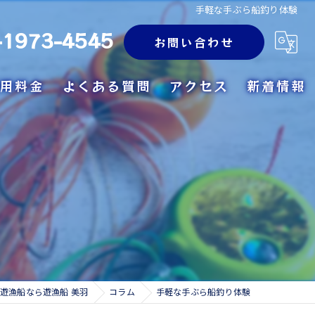
手軽な手ぶら船釣り体験
-1973-4545
お問い合わせ
用料金
よくある質問
アクセス
新着情報
遊漁船なら遊漁船 美羽
コラム
手軽な手ぶら船釣り体験