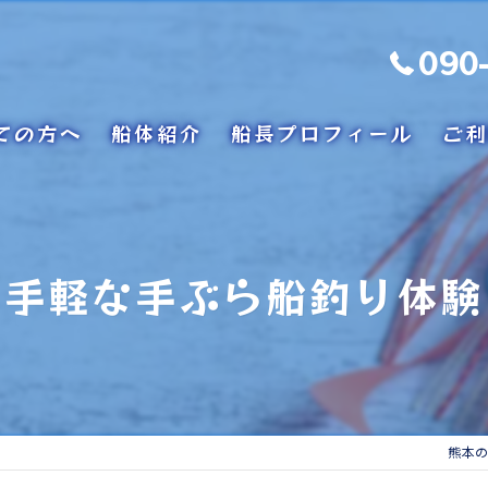
090
ての方へ
船体紹介
船長プロフィール
ご利
手軽な手ぶら船釣り体験
熊本の