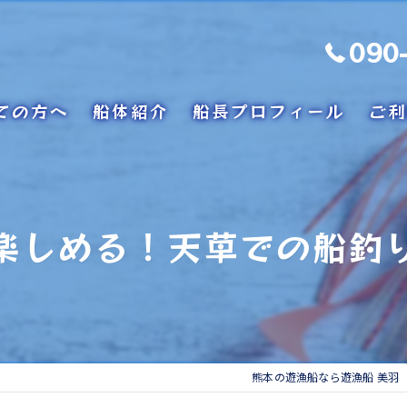
090
ての方へ
船体紹介
船長プロフィール
ご利
楽しめる！天草での船釣
熊本の遊漁船なら遊漁船 美羽